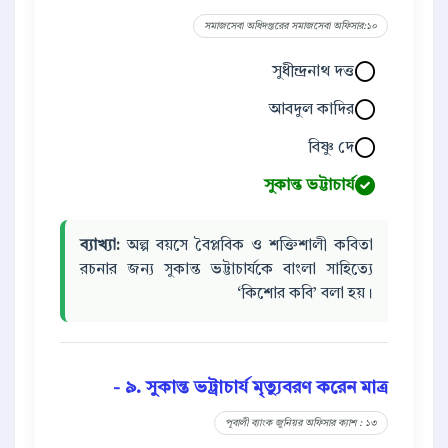
সমাজসেবা অধিদপ্তরের সমাজসেবা অফিসার:১০
সুধীন্দ্রনাথ দত্ত
আবদুল কাদির
বিষ্ণু দে
সুকান্ত ভট্টাচার্য
ব্যাখ্যা:
অল্প বয়সে বৈপ্লবিক ও শক্তিশালী কবিতা
রচনার জন্য সুকান্ত ভট্টাচার্যকে বাংলা সাহিত্যে
‘কিশোর কবি’ বলা হয়।
৯. সুকান্ত ভট্রাচার্য মৃত্যুবরণ করেন মাত্র -
পূবালী ব্যাংক জুনিয়র অফিসার ক্যাশ : ১৩