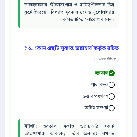
ডাকহরকরার জীবনসংগ্রাম ও দায়িত্বশীলতার চিত্র
ফুটে উঠেছে। বিখ্যাত সুরকার হেমন্ত মুখোপাধ্যায়
কবিতাটিতে সুরারোপ করেন।
২. কোন গ্রন্থটি সুকান্ত ভট্টাচার্য কর্তৃক রচিত ?
৩৩তম বিসিএস
হরতাল
পালাবদল
উত্তীর্ণ পঞ্চাশে
অন্বিষ্ট সম্পর্ক
ব্যাখ্যা:
‘হরতাল’ সুকান্ত ভট্টাচার্যের একটি
উল্লেখযোগ্য কাব্যগ্রন্থ। তাঁর অন্যান্য বিখ্যাত