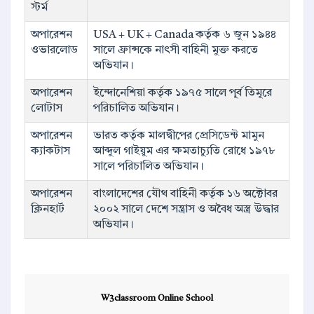
স্টর্ম
অপারেশন
USA + UK + Canada কর্তৃক ৬ জুন ১৯৪৪
ওভারলোড
সালে ফ্রান্সকে নাৎসী বাহিনী মুক্ত করতে
অভিযান।
অপারেশন
ইন্দোনেশিয়া কর্তৃক ১৯৭৫ সালে পূর্ব তিমূরে
লোটাস
পরিচালিত অভিযান।
অপারেশন
ভারত কর্তৃক মালদ্বীপের প্রেসিডেন্ট মামুন
ক্যাকটাস
আব্দুল গাইয়ুম এর ক্ষমতাচ্যুতি রোধে ১৯৭৮
সালে পরিচালিত অভিযান।
অপারেশন
বাংলাদেশের যৌথ বাহিনী কর্তৃক ১৬ অক্টোবর
ক্লিনহার্ট
২০০২ সালে দেশে সন্ত্রাস ও অবৈধ অস্ত্র উদ্ধার
অভিযান।
W3classroom Online School