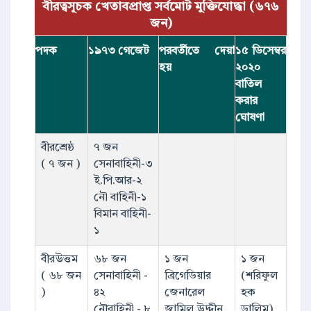
বীরত্বসূচক খেতাবপ্রাপ্ত সর্বমোট মুক্তিযোদ্ধা (৬৭৬
জন)
পদক
১৯৭৩ গেজেট
পরবর্তীতে দেয়া
১৫ ডিসেম্বর
হয়
২০২০
বাতিল
করার
ঘোষণা
বীরশ্রেষ্ঠ
৭ জন
( ৭ জন )
সেনাবাহিনী-৩
ই.পি.আর-২
নৌ বাহিনী-১
বিমান বাহিনী-
১
বীরউত্তম
৬৮ জন
১ জন
১ জন
( ৬৮ জন
সেনাবাহিনী -
ব্রিগেডিয়ার
(শরিফুল
)
৪২
জেনারেল
হক
নৌবাহিনী - ৮
জামিল উদ্দীন
ডালিম)