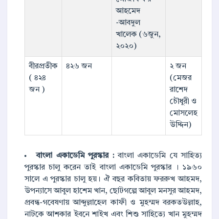
আহমেদ
-আবদুল
খালেক (৬জুন,
২০২০)
বীরপ্রতীক
৪২৬ জন
২ জন
( ৪২৪
(মেজর
জন )
রাশেদ
চৌধুরী ও
মোসলেহ
উদ্দিন)
বাংলা একাডেমি পুরস্কার :
বাংলা একাডেমি যে সাহিত্য
পুরস্কার চালু করেন তাই বাংলা একাডেমি পুরস্কার । ১৯৬০
সালে এ পুরস্কার চালু হয়। ঐ বছর কবিতায় ফররুখ আহমদ,
উপন্যাসে আবুল হাশেম খান, ছোটগল্পে আবুল মনসুর আহমদ,
প্রবন্ধ-গবেষণায় আব্দুল্লাহেল কাফী ও মুহম্মদ বরকতউল্লাহ,
নাটকে আশকার ইবনে শাইখ এবং শিশু সাহিত্যে খান মুহম্মদ