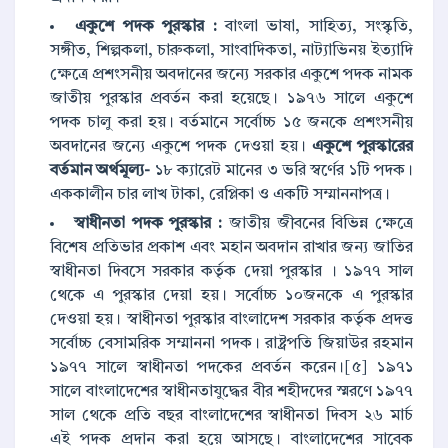
একুশে পদক পুরস্কার :
বাংলা ভাষা, সাহিত্য, সংস্কৃতি,
সঙ্গীত, শিল্পকলা, চারুকলা, সাংবাদিকতা, নাট্যাভিনয় ইত্যাদি
ক্ষেত্রে প্রশংসনীয় অবদানের জন্যে সরকার একুশে পদক নামক
জাতীয় পুরস্কার প্রবর্তন করা হয়েছে। ১৯৭৬ সালে একুশে
পদক চালু করা হয়। বর্তমানে সর্বোচ্চ ১৫ জনকে প্রশংসনীয়
অবদানের জন্যে একুশে পদক দেওয়া হয়।
একুশে পুরস্কারের
বর্তমান অর্থমূল্য-
১৮ ক্যারেট মানের ৩ ভরি স্বর্ণের ১টি পদক।
এককালীন চার লাখ টাকা, রেপ্লিকা ও একটি সম্মাননাপত্র।
স্বাধীনতা পদক পুরস্কার :
জাতীয় জীবনের বিভিন্ন ক্ষেত্রে
বিশেষ প্রতিভার প্রকাশ এবং মহান অবদান রাখার জন্য জাতির
স্বাধীনতা দিবসে সরকার কর্তৃক দেয়া পুরস্কার । ১৯৭৭ সাল
থেকে এ পুরস্কার দেয়া হয়। সর্বোচ্চ ১০জনকে এ পুরস্কার
দেওয়া হয়। স্বাধীনতা পুরস্কার বাংলাদেশ সরকার কর্তৃক প্রদত্ত
সর্বোচ্চ বেসামরিক সম্মাননা পদক। রাষ্ট্রপতি জিয়াউর রহমান
১৯৭৭ সালে স্বাধীনতা পদকের প্রবর্তন করেন।[৫] ১৯৭১
সালে বাংলাদেশের স্বাধীনতাযুদ্ধের বীর শহীদদের স্মরণে ১৯৭৭
সাল থেকে প্রতি বছর বাংলাদেশের স্বাধীনতা দিবস ২৬ মার্চ
এই পদক প্রদান করা হয়ে আসছে। বাংলাদেশের সাবেক