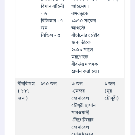
বিমান বাহিনী
আহমেদ।
- ৬
বঙ্গবন্ধুকে
বিডিআর - ৭
১৯৭৫ সালের
জন
আগস্টে
সিভিল - ৫
বাঁচানোর চেষ্টার
জন্য তাঁকে
২০১০ সালে
মরণোত্তর
বীরউত্তম পদক
প্রদান করা হয়।
বীরবিক্রম
১৭৫ জন
৩ জন
১ জন
( ১৭৭
-মেজর
(নূর
জন )
জেনারেল
চৌধুরী)
চৌধুরী হাসান
সারওয়ার্দী
-ব্রিগেডিয়ার
জেনারেল
মোজাফফর