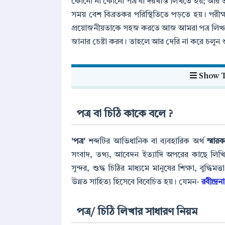
কোনো না কোনো পত্র বা দরখাস্ত লিখতে হয়; আর
সময় বেশ বিব্রতকর পরিস্থিতিতে পড়তে হয়। পরীক্ষ
প্রয়োজনীয়তাকে সহজ করতে আজ আমরা পত্র লিখনের 
জানার চেষ্টা করব। তাহলে আর দেরি না করে চলু
Show T
পত্র বা চিঠি কাকে বলে ?
'পত্র'
শব্দটির আভিধানিক বা ব্যবহারিক অর্থ
স্মার
সংবাদ, তথ্য, আবেদন ইত্যাদি অপরের কাছে লিখি
সুন্দর, শুদ্ধ চিঠির মাধ্যমে মানুষের শিক্ষা, বুদ্ধি
উন্নত সাহিত্য হিসেবে বিবেচিত হয়। যেমন-
রবীন্দ্র
পত্র/ চিঠি লিখার সাধারণ নিয়ম