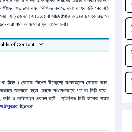
 তাই এই বিষয়ে সঠিক ও আধুনিক নিয়মের অভাব থাকলে অনেক
ার্থীদের শতভাগ নম্বর নিশ্চিত করতে এবং বাস্তব জীবনের এই
'এ টু জেড' (A to Z) বা আদ্যোপান্ত অত্যন্ত চমৎকারভাবে
ন শুরু করা যাক আজকের মূল আলোচনা।
able of Content
ক বা চিহ্ন
। কোনো বিশেষ উদ্দেশ্যে মানবমনের কোনো ভাব,
তভাবে জানানো হলে, তাকে সাধারণভাবে পত্র বা চিঠি বলে।
মত্তা, রুচি ও ব্যক্তিত্বের প্রকাশ ঘটে । সুলিখিত চিঠি অনেক সময়
নাথ ঠাকুরের
'ছিন্নপত্র'।