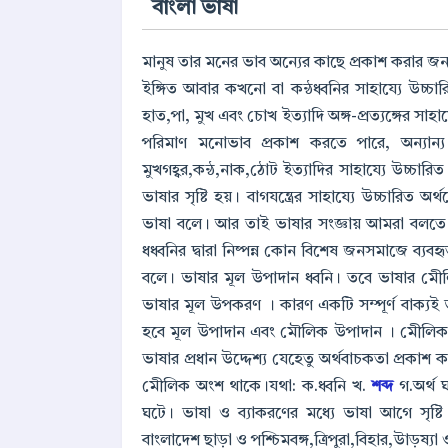
বাংলা ভাষা
মানুষ তার মনের ভাব অন্যের কাছে প্রকাশ করার জন
ইঙ্গিত আবার কখনো বা কন্ঠধ্বনির সাহায্যে উচ্চারি
হাত,পা, মুখ এবং চোখ ইত্যাদি অঙ্গ-প্রত্যঙ্গের সাহা
পরিমাণ মনোভাব প্রকাশ করতে পারে, অন্যান্য অঙ
মুখগহ্বর,কন্ঠ,নাক,ঠোট ইত্যাদির সাহায্যে উচ্চারিত
ভাষার সৃষ্টি হয়। বাগযন্ত্রের সাহায্যে উচ্চারিত অ
ভাষা বলে। আর তাই ভাষার সংজ্ঞায় আমরা বলতে পারি
ধধ্বনির দ্বারা নিষ্পন্ন কোন বিশেষ জনসমাজে ব্যবহৃত, 
বলে। ভাষার মূল উপাদান ধ্বনি। তবে ভাষার মে
ভাষার মূল উপকরণ । কারণ একটি সম্পূর্ণ বাক্যই ভ
হবে মূল উপাদান এবং মৌলিক উপাদান । মেীলি
ভাষার প্রধান উদ্দেশ্য যেহেতু অর্থবাচকতা প্রকাশ 
মেীলিক অংশ থাকে।যথা: ক.ধ্বনি খ.
শব্দ
গ.অর্থ 
ঘটে। ভাষা ও ব্যাকরণের মধ্যে ভাষা আগে সৃষ্টি
বাংলাদেশ ছাড়া ও পশ্চিমবঙ্গ,ত্রিপুরা,বিহার,উাড়ষ