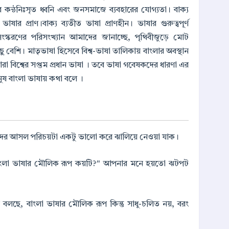
ের কন্ঠনিঃসৃত ধ্বনি এবং জনসমাজে ব্যবহারের যোগ্যতা। বাক্য
ার প্রাণ।বাক্য ব্যতীত ভাষা প্রাণহীন। ভাষার গুরুত্বপূর্ণ
করণের পরিসংখ্যান আমাদের জানাচ্ছে, পৃথিবীজুড়ে মোট
ু বেশি। মাতৃভাষা হিসেবে বিশ্ব-ভাষা তালিকায় বাংলার অবস্থান
ারা বিশ্বের সপ্তম প্রধান ভাষা । তবে ভাষা গবেষকদের ধারণা এর
নুষ বাংলা ভাষায় কথা বলে ।
, এদের আসল পরিচয়টা একটু ভালো করে ঝালিয়ে নেওয়া যাক।
"বাংলা ভাষার মৌলিক রূপ কয়টি?" আপনার মনে হয়তো ঝটপট
ণ বলছে, বাংলা ভাষার মৌলিক রূপ কিন্তু সাধু-চলিত নয়, বরং