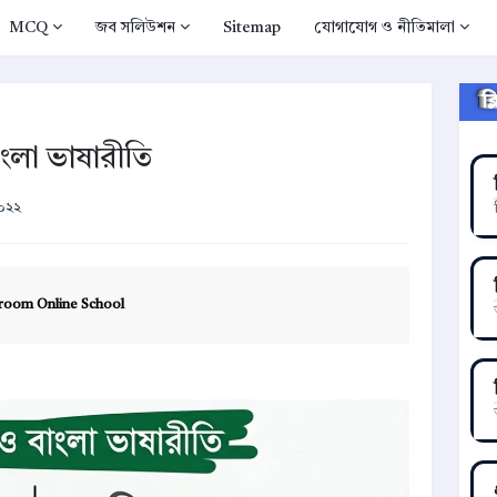
MCQ
জব সলিউশন
Sitemap
যোগাযোগ ও নীতিমালা
ক
াংলা ভাষারীতি
২০২২
room Online School