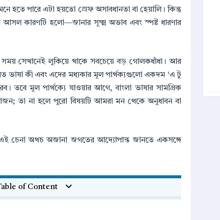
ে হতে পারে এটা হয়তো স্রেফ অসাবধানতা বা হেয়ালি। কিন্তু
 আসল কারণটি হলো—জানার সূক্ষ্ম অভাব এবং স্পষ্ট ধারণার
 সময় সেখানেই লুকিয়ে থাকে সবচেয়ে বড় গোলকধাঁধা। আর
িত ভাষা কী এবং এদের মধ্যকার মূল পার্থক্যগুলো একদম ‘এ টু
। তবে মূল পার্থক্যে যাওয়ার আগে, বাংলা ভাষার সামগ্রিক
রয়োজন; তা না হলে পুরো বিষয়টি আমরা মন থেকে অনুধাবন বা
 এই চেনা অথচ অজানা জগতের আদ্যোপান্ত জানতে একসঙ্গে
able of Content