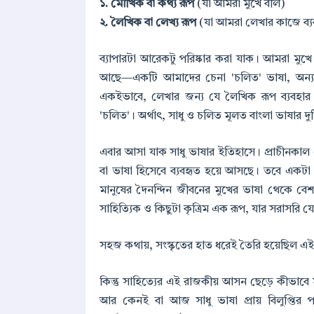
১. মৌখিক বা কথ্য রূপ
(যা আমরা মুখে বলি)
২. লৈখিক বা লেখ্য রূপ
(যা আমরা লেখার কাজে ব্য
ব্যাপারটা আরেকটু পরিষ্কার করা যাক। আমরা মু
আছে—একটি আমাদের চেনা 'চলিত' ভাষা, অন্য
একইভাবে, লেখার জন্য যে লৈখিক রূপ ব্যবহার 
'চলিত'। অর্থাৎ, সাধু ও চলিত মূলত বাংলা ভাষার দুট
এবার আসা যাক সাধু ভাষার ইতিহাসে। প্রাচীনকাল 
বা ভাষা হিসেবে ব্যবহৃত হয়ে আসছে। তবে একটা 
মানুষের দৈনন্দিন জীবনের মুখের ভাষা থেকে বেশ ক
সাহিত্যিক ও কিছুটা কৃত্রিম এক রূপ, যার সরাসরি যো
সহজ কথায়, সংস্কৃতের হাত ধরেই তৈরি হয়েছিল এই গাম্
কিন্তু সাহিত্যের এই রাজকীয় আসন ছেড়ে কীভাবে স
আর কেনই বা আজ সাধু ভাষা প্রায় বিলুপ্তির