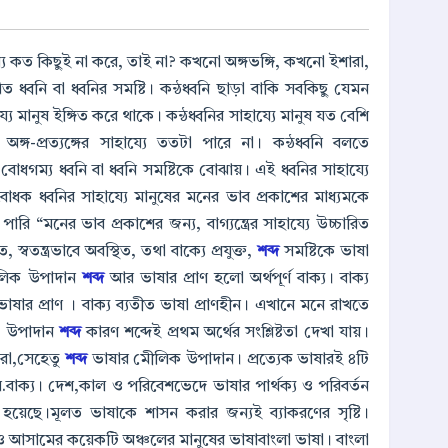
্য কত কিছুই না করে, তাই না? কখনো অঙ্গভঙ্গি, কখনো ইশারা,
ত ধ্বনি বা ধ্বনির সমষ্টি। কন্ঠধ্বনি ছাড়া বাকি সবকিছু যেমন
য্যে মানুষ ইঙ্গিত করে থাকে। কন্ঠধ্বনির সাহায্যে মানুষ যত বেশি
্গ-প্রত্যঙ্গের সাহায্যে ততটা পারে না। কন্ঠধ্বনি বলতে
 বোধগম্য ধ্বনি বা ধ্বনি সমষ্টিকে বোঝায়। এই ধ্বনির সাহায্যে
র্থবোধক ধ্বনির সাহায্যে মানুষের মনের ভাব প্রকাশের মাধ্যমকে
 “মনের ভাব প্রকাশের জন্য, বাগ্যন্ত্রের সাহায্যে উচ্চারিত
স্বতন্ত্রভাবে অবস্থিত, তথা বাক্যে প্রযুক্ত,
শব্দ
সমষ্টিকে ভাষা
ীলিক উপাদান
শব্দ
আর ভাষার প্রাণ হলো অর্থপূর্ণ বাক্য। বাক্য
াষার প্রাণ । বাক্য ব্যতীত ভাষা প্রাণহীন। এখানে মনে রাখতে
ক উপাদান
শব্দ
কারণ শব্দেই প্রথম অর্থের সংশ্লিষ্টতা দেখা যায়।
করা,সেহেতু
শব্দ
ভাষার মেীলিক উপাদান। প্রত্যেক ভাষারই ৪টি
ঘ.বাক্য। দেশ,কাল ও পরিবেশভেদে ভাষার পার্থক্য ও পরিবর্তন
 হয়েছে।মূলত ভাষাকে শাসন করার জন্যই ব্যাকরণের সৃষ্টি।
্যা ও আসামের কয়েকটি অঞ্চলের মানুষের ভাষাবাংলা ভাষা। বাংলা