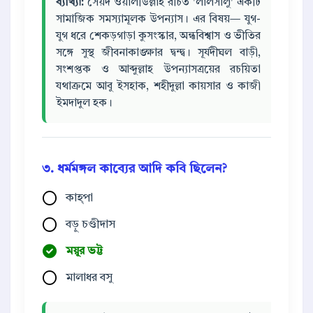
ব্যাখ্যা:
সৈয়দ ওয়ালীউল্লাহ রচিত 'লালসালু' একটি
সামাজিক সমস্যামূলক উপন্যাস। এর বিষয়— যুগ-
যুগ ধরে শেকড়গাড়া কুসংস্কার, অন্ধবিশ্বাস ও ভীতির
সঙ্গে সুস্থ জীবনাকাঙ্ক্ষার দ্বন্দ্ব। সূর্যদীঘল বাড়ী,
সংশপ্তক ও আব্দুল্লাহ উপন্যাসত্রয়ের রচয়িতা
যথাক্রমে আবু ইসহাক, শহীদুল্লা কায়সার ও কাজী
ইমদাদুল হক।
৩. ধর্মমঙ্গল কাব্যের আদি কবি ছিলেন?
কাহ্পা
বড়ু চণ্ডীদাস
ময়ূর ভট্ট
মালাধর বসু