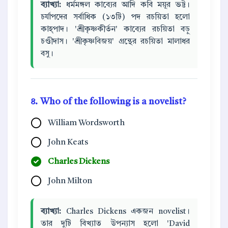
ব্যাখ্যা:
ধর্মমঙ্গল কাব্যের আদি কবি ময়ূর ভট্ট।
চর্যাপদের সর্বাধিক (১৩টি) পদ রচয়িতা হলো
কাহ্পাদ। 'শ্রীকৃষ্ণকীর্তন' কাব্যের রচয়িতা বড়ু
চণ্ডীদাস। 'শ্রীকৃষ্ণবিজয়' গ্রন্থের রচয়িতা মালাধর
বসু।
৪. Who of the following is a novelist?
William Wordsworth
John Keats
Charles Dickens
John Milton
ব্যাখ্যা:
Charles Dickens একজন novelist।
তার দুটি বিখ্যাত উপন্যাস হলো 'David