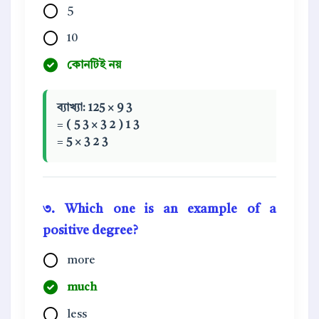
5
10
কোনটিই নয়
ব্যাখ্যা:
125
×
9
3
=
(
5
3
×
3
2
)
1
3
=
5
×
3
2
3
৩. Which one is an example of a
positive degree?
more
much
less