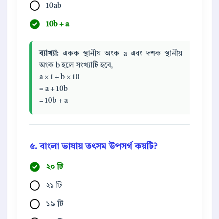
10ab
10b + a
ব্যাখ্যা:
একক স্থানীয় অংক a এবং দশক স্থানীয়
অংক b হলে সংখ্যাটি হবে,
a × 1 + b × 10
= a + 10b
= 10b + a
৫. বাংলা ভাষায় তৎসম উপসর্গ কয়টি?
২০ টি
২১ টি
১৯ টি