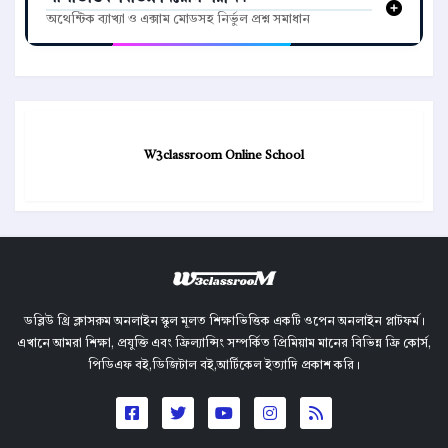
অথেন্টিক ব্যাখ্যা ও এক্সাম মোডসহ নির্ভুল প্রশ্ন সমাধান
W3classroom Online School
ডব্লিউ থ্রি ক্লাসরুম অনলাইন স্কুল মূলত শিক্ষাভিত্তিক একটি ওপেন অনলাইন প্লাটফর্ম।
এখানে আমরা শিক্ষা, প্রযুক্তি এবং ফ্রিল্যান্সিং সম্পর্কিত প্রিমিয়াম মানের বিভিন্ন ফ্রি কোর্স,
পিডিএফ বই,ডিজিটাল বই,আর্টিকেল ইত্যাদি প্রকাশ করি।