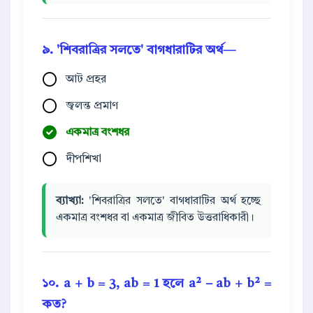
৯. 'শিবরাত্রির সলতে' বাগধারাটির অর্থ—
আট প্রহর
জ্বলন্ত প্রমাণ
একমাত্র বংশধর
দীপশিখা
ব্যাখ্যা:
'শিবরাত্রির সলতে' বাগধারাটির অর্থ হচ্ছে
একমাত্র বংশধর বা একমাত্র জীবিত উত্তরাধিকারী।
১০. a + b = 3, ab = 1 হলে a² − ab + b² =
কত?