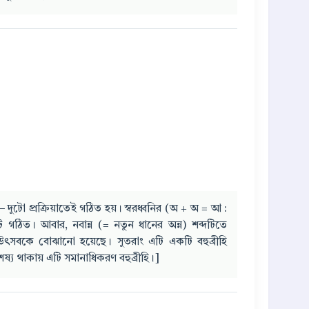
স— দুটো প্রক্রিয়াতেই গঠিত হয়। স্বরধ্বনির (অ + অ = আ :
ব্দটি গঠিত। আবার, নবান্ন (= নতুন ধানের অন্ন) শব্দটিতে
উৎসবকে বোঝানো হয়েছে। সুতরাং এটি একটি বহুব্রীহি
ষ্য থাকায় এটি সমানাধিকরণ বহুব্রীহি।]