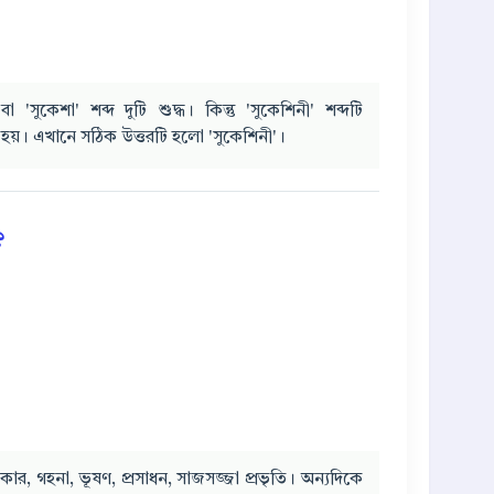
 'সুকেশা' শব্দ দুটি শুদ্ধ। কিন্তু 'সুকেশিনী' শব্দটি
া হয়। এখানে সঠিক উত্তরটি হলো 'সুকেশিনী'।
?
র, গহনা, ভূষণ, প্রসাধন, সাজসজ্জা প্রভৃতি। অন্যদিকে