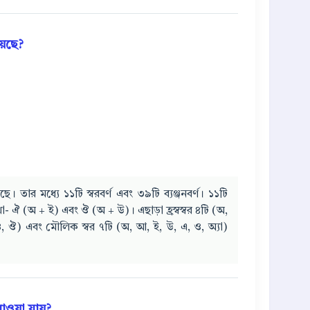
য়েছে?
ে। তার মধ্যে ১১টি স্বরবর্ণ এবং ৩৯টি ব্যঞ্জনবর্ণ। ১১টি
 যথা- ঐ (অ + ই) এবং ঔ (অ + উ)। এছাড়া হ্রস্বস্বর ৪টি (অ,
 ও, ঔ) এবং মৌলিক স্বর ৭টি (অ, আ, ই, উ, এ, ও, অ্যা)
 পাওয়া যায়?