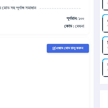
াম মোড সহ পূর্ণাঙ্গ সমাধান
পূর্ণমান:
১০০
কোড :
মেঘনা
এক্সাম মোড চালু করুন