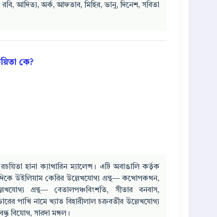
কর, রবি, আদিত্য, অর্ক, আফতাব, মিহির, ভানু, দিনেশ, সবিতা
রচয়িতা কে?
রচয়িতা হানা ক্যাথারিন ম্যালেন্স। এটি অবাঙালি কর্তৃক
্যদিকে উইলিয়াম কেরির উল্লেখযোগ্য গ্রন্থ— কথোপকথন,
ল্লেখযোগ্য গ্রন্থ— বেতালপঞ্চবিংশতি, সীতার বনবাস,
 ভোরের পাখি নামে খ্যাত বিহারীলাল চক্রবর্তীর উল্লেখযোগ্য
, বন্ধু বিয়োগ, সারদা মঙ্গল।