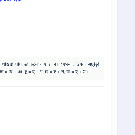
 বর্ণ পাওয়া যায় তা হলো- ষ + ণ। যেমন : উষ্ণ। এছাড়া
জ্ঞ = জ + ঞ, হ্ণ = হ + ণ, হ্ন = হ + ন, হ্ম = হ + ম।