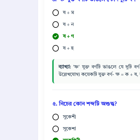
ষ + ম
ষ + ন
ষ + ণ
ষ + হ
ব্যাখ্যা:
'ষ্ণ' যুক্ত বর্ণটি ভাঙলে যে দুটি
উল্লেখযোগ্য কয়েকটি যুক্ত বর্ণ- ক্ষ = ক + ষ, 
৫. নিচের কোন শব্দটি অশুদ্ধ?
সুকেশী
সুকেশা