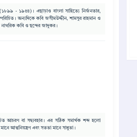
(১৮৯৯ - ১৯৫৪)। এছাড়াও বাংলা সাহিত্যে নির্জনতার,
পরিচিত। অন্যদিকে কবি জসীমউদ্দীন, শামসুর রাহমান ও
কবি, নাগরিক কবি ও ছন্দের জাদুকর।
রোচিত আচরণ বা সদ্ব্যবহার। এর সঠিক সমার্থক শব্দ হলো
ানে আত্মনিয়ন্ত্রণ এবং সততা মানে সাধুতা।