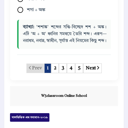
শসা + অঙ্ক
ব্যাখ্যা:
'শশাঙ্ক' শব্দের সন্ধি-বিচ্ছেদ শশ + অঙ্ক।
এটি 'অ + অ' ধ্বনির সমন্বয়ে তৈরি শব্দ। এরূপ—
নরাধম, নবান্ন, স্বাধীন, সূর্যাস্ত এই নিয়মের কিছু শব্দ।
Prev
1
2
3
4
5
Next
W3classroom Online School
সালভিত্তিক প্রশ্ন সমাধান-২০১৬