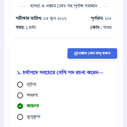
ব্যাখ্যা ও এক্সাম মোড সহ পূর্ণাঙ্গ সমাধান
পরীক্ষার তারিখ:
২৩ জুন ২০১৬
পূর্ণমান:
১০০
সময়:
১ ঘন্টা
কোড :
সাগর
এক্সাম মোড চালু করুন
১. চর্যাপদে সবচেয়ে বেশি পদ রচনা করেন—
লুইপা
শবরপা
কাহ্নপা
ভুসুকু্পা