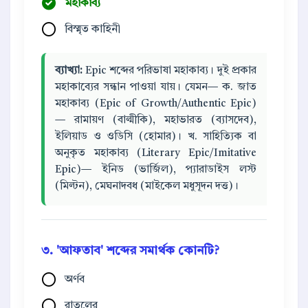
মহাকাব্য
বিস্মৃত কাহিনী
ব্যাখ্যা:
Epic শব্দের পরিভাষা মহাকাব্য। দুই প্রকার
মহাকাব্যের সন্ধান পাওয়া যায়। যেমন— ক. জাত
মহাকাব্য (Epic of Growth/Authentic Epic)
— রামায়ণ (বাল্মীকি), মহাভারত (ব্যাসদেব),
ইলিয়াড ও ওডিসি (হোমার)। খ. সাহিত্যিক বা
অনুকৃত মহাকাব্য (Literary Epic/Imitative
Epic)— ইনিড (ভার্জিল), প্যারাডাইস লস্ট
(মিল্টন), মেঘনাদবধ (মাইকেল মধুসূদন দত্ত)।
৩. 'আফতাব' শব্দের সমার্থক কোনটি?
অর্ণব
রাতুলের