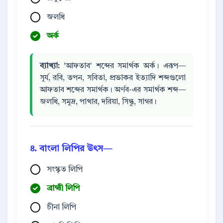
জলধি
অর্ক
ব্যাখ্যা:
'আফতাব' শব্দের সমার্থক অর্ক। এরূপ—
সূর্য, রবি, তপন, সবিতা, প্রভাকর ইত্যাদি শব্দগুলো
আফতাব শব্দের সমার্থক। অর্ণব-এর সমার্থক শব্দ—
জলধি, সমুদ্র, পাথার, দরিয়া, সিন্ধু, সাগর।
৪. বাংলা লিপির উৎস—
সংস্কৃত লিপি
ব্রাহ্মী লিপি
চীনা লিপি