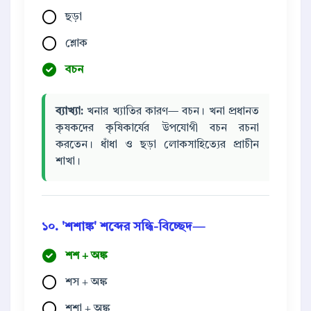
ছড়া
শ্লোক
বচন
ব্যাখ্যা:
খনার খ্যাতির কারণ— বচন। খনা প্রধানত
কৃষকদের কৃষিকার্যের উপযোগী বচন রচনা
করতেন। ধাঁধা ও ছড়া লোকসাহিত্যের প্রাচীন
শাখা।
১০. 'শশাঙ্ক' শব্দের সন্ধি-বিচ্ছেদ—
শশ + অঙ্ক
শস + অঙ্ক
শশা + অঙ্ক