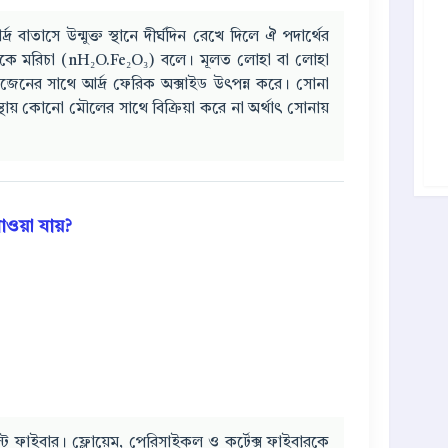
 বাতাসে উন্মুক্ত স্থানে দীর্ঘদিন রেখে দিলে ঐ পদার্থের
 একে মরিচা (nH₂O.Fe₂O₃) বলে। মূলত লোহা বা লোহা
সিজেনের সাথে আর্দ্র ফেরিক অক্সাইড উৎপন্ন করে। সোনা
্থায় কোনো মৌলের সাথে বিক্রিয়া করে না অর্থাৎ সোনায়
য়া যায়?
 ফাইবার। ফ্লোয়েম, পেরিসাইকল ও কর্টেক্স ফাইবারকে