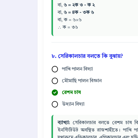
বা,
৬
=
২ক
৩
-
ক
২
বা,
৬
=
৪ক
-
৩ক
৬
বা, ক = ৬×৬
∴ ক = ৩৬
৮. সেরিকালচার বলতে কি বুঝায়?
পাখি পালন বিদ্যা
মৌমাছি পালন বিজ্ঞান
রেশম চাষ
উদ্যান বিদ্যা
ব্যাখ্যা:
সেরিকালচার বলতে রেশম চাষ বিদ্য
ইনস্টিটিউট অবস্থিত রাজশাহীতে। পাখি 
যথাক্রমে এভিকালচার, এপিকালচার এবং হর্ট