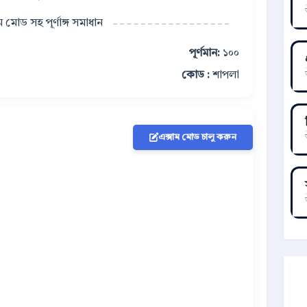
াম মোড সহ পূর্ণাঙ্গ সমাধান
পূর্ণমান:
১০০
কোড :
শাপলা
এক্সাম মোড চালু করুন