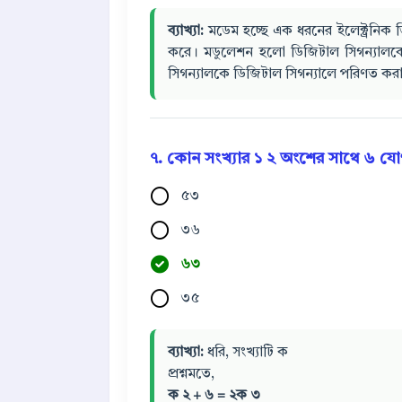
ব্যাখ্যা:
মডেম হচ্ছে এক ধরনের ইলেক্ট্রনি
করে। মডুলেশন হলো ডিজিটাল সিগন্যাল
সিগন্যালকে ডিজিটাল সিগন্যালে পরিণত কর
৭. কোন সংখ্যার
১
২
অংশের সাথে ৬ যো
৫৩
৩৬
৬৩
৩৫
ব্যাখ্যা:
ধরি, সংখ্যাটি ক
প্রশ্নমতে,
ক
২
+
৬
=
২ক
৩