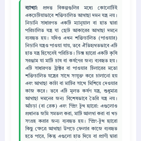
ব্যাখ্যা:
প্রদত্ত বিকল্পগুলির মধ্যে কোনোটিই
একচেটিয়াভাবে শক্তিচালিত আগাছা দমন যন্ত্র নয়।
নিড়ানি সাধারণত একটি ম্যানুয়াল বা হাত দ্বারা
পরিচালিত যন্ত্র যা ছোট আকারের আগাছা দমনে
ব্যবহৃত হয়। যদিও এখন শক্তিচালিত (পাওয়ার)
নিড়ানি যন্ত্রও পাওয়া যায়, তবে ঐতিহ্যগতভাবে এটি
হাত যন্ত্র হিসেবেই পরিচিত। ডিক্স হ্যারো একটি কৃষি
সরঞ্জাম যা মাটি চাষ বা কর্ষণের জন্য ব্যবহৃত হয়।
এটি সাধারণত ট্রাক্টর বা পাওয়ার টিলারের মতো
শক্তিচালিত যন্ত্রের সাথে সংযুক্ত করে চালানো হয়
এবং আগাছা কাটা বা মাটির সাথে মিশিয়ে দেওয়ার
কাজ করে। তবে এটি মূলত কর্ষণ যন্ত্র, শুধুমাত্র
আগাছা দমনের জন্য বিশেষভাবে তৈরি যন্ত্র নয়।
আঁচড়া (বা রেক) এবং স্প্রিং টুথ হ্যারো: এগুলোও
প্রধানত জমি সমতল করা, মাটি আলগা করা বা খড়
সংগ্রহ করার জন্য ব্যবহৃত হয়। স্প্রিং-টুথ হ্যারো
কিছু ক্ষেত্রে আগাছা উপড়ে ফেলার কাজে ব্যবহৃত
হতে পারে, কিন্তু এগুলো হাত দিয়ে বা প্রাণী দ্বারা