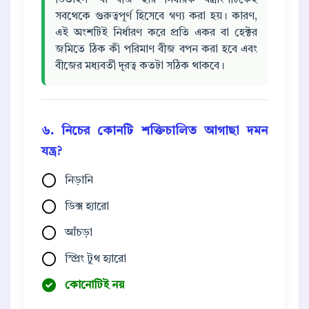
ডিভাইস' বা বীজ হার নির্ধারক যন্ত্রাংশটিকেই
সবথেকে গুরুত্বপূর্ণ হিসেবে গণ্য করা হয়। কারণ,
এই অংশটিই নির্ধারণ করে প্রতি একর বা হেক্টর
জমিতে ঠিক কী পরিমাণ বীজ বপন করা হবে এবং
বীজের মধ্যবর্তী দূরত্ব কতটা সঠিক থাকবে।
৬. নিচের কোনটি শক্তিচালিত আগাছা দমন
যন্ত্র?
নিড়ানি
ডিক্স হ্যারো
আঁচড়া
স্প্রিং টুথ হ্যারো
কোনোটিই নয়