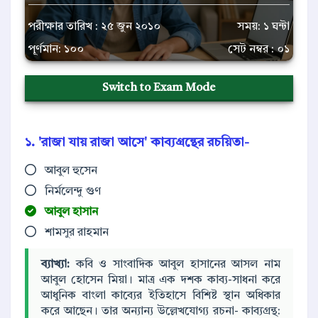
পরীক্ষার তারিখ : ২৫ জুন ২০১০
সময়: ১ ঘন্টা
পূর্ণমান: ১০০
সেট নম্বর : ০১
Switch to Exam Mode
১. 'রাজা যায় রাজা আসে' কাব্যগ্রন্থের রচয়িতা-
আবুল হুসেন
নির্মলেন্দু গুণ
আবুল হাসান
শামসুর রাহমান
ব্যাখ্যা:
কবি ও সাংবাদিক আবুল হাসানের আসল নাম
আবুল হোসেন মিয়া। মাত্র এক দশক কাব্য-সাধনা করে
আধুনিক বাংলা কাব্যের ইতিহাসে বিশিষ্ট স্থান অধিকার
করে আছেন। তার অন্যান্য উল্লেখযোগ্য রচনা- কাব্যগ্রন্থ: