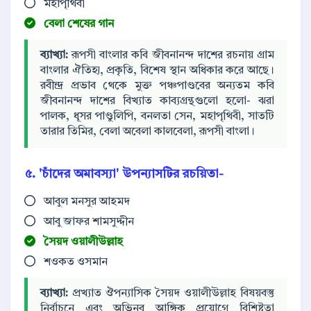
মহাপৃথিবী
বেলা শেষের গান
ব্যাখ্যা:
রূপসী বাংলার কবি জীবনানন্দ দাশের রচনায় গ্রাম
বাংলার ঐতিহ্য, প্রকৃতি, বিশেষ স্থান অধিকার করে আছে।
রবীন্দ্র প্রভাব থেকে মুক্ত পঞ্চপাণ্ডবের অন্যতম কবি
জীবনানন্দ দাশের বিখ্যাত কাব্যগ্রন্থগুলো হলো- ঝরা
পালক, ধূসর পাণ্ডুলিপি, বনলতা সেন, মহাপৃথিবী, সাতটি
তারার তিমির, বেলা অবেলা কালবেলা, রূপসী বাংলা।
৫. 'চাঁদের অমাবস্যা' উপন্যাসটির রচয়িতা-
আবুল মনসুর আহমদ
আবু জাফর শামসুদ্দীন
সৈয়দ ওয়ালীউল্লাহ
শওকত ওসমান
ব্যাখ্যা:
প্রখ্যাত ঔপন্যাসিক সৈয়দ ওয়ালীউল্লাহ বিষয়বস্তু
নির্বাচনে এবং অভিনব আঙ্গিক প্রয়োগে বিশিষ্টতা