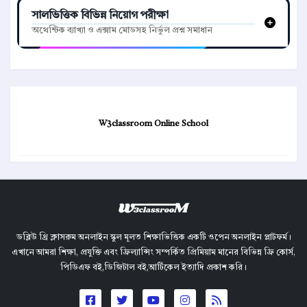
সালভিত্তিক বিভিন্ন নিয়োগ পরীক্ষা
অথেন্টিক ব্যাখ্যা ও এক্সাম মোডসহ নির্ভুল প্রশ্ন সমাধান
W3classroom Online School
ডব্লিউ থ্রি ক্লাসরুম অনলাইন স্কুল মূলত শিক্ষাভিত্তিক একটি ওপেন অনলাইন প্লাটফর্ম।
এখানে আমরা শিক্ষা, প্রযুক্তি এবং ফ্রিল্যান্সিং সম্পর্কিত প্রিমিয়াম মানের বিভিন্ন ফ্রি কোর্স,
পিডিএফ বই,ডিজিটাল বই,আর্টিকেল ইত্যাদি প্রকাশ করি।