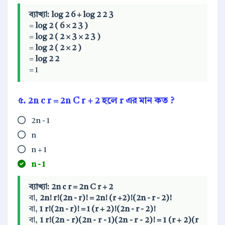
ব্যাখ্যা:
log
2
6
+
log
2
2
3
=
log
2
(
6
×
2
3
)
=
log
2
(
2
×
3
×
2
3
)
=
log
2
(
2
×
2
)
=
log
2
2
= 1
৫.
2n
c
r
=
2n
C
r
+
2
হলে r এর মান কত ?
2n - 1
n
n + 1
n - 1
ব্যাখ্যা:
2n
c
r
=
2n
C
r
+
2
বা,
2n!
r!(2n - r)!
=
2n!
(r +2)!(2n - r - 2)!
বা,
1
r!(2n - r)!
=
1
(r + 2)!(2n - r - 2)!
বা,
1
r!(2n - r)(2n - r - 1)(2n - r - 2)!
=
1
(r + 2)(r