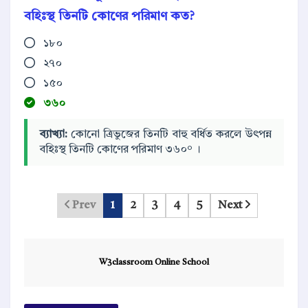
বহিঃস্থ তিনটি কোণের পরিমাণ কত?
১৮০
২৭০
১৫০
৩৬০
ব্যাখ্যা:
কোনো ত্রিভুজের তিনটি বাহু বর্ধিত করলে উৎপন্ন
বহিঃস্থ তিনটি কোণের পরিমাণ ৩৬০° ।
Prev
1
2
3
4
5
Next
W3classroom Online School