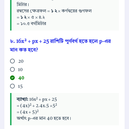
মিটার।
রম্বসের ক্ষেত্রফল =
১
২
× কর্ণদ্বয়ের গুণফল
=
১
২
× ৫ × ৪.২
= ১০.৫ বর্গমিটার
৮. 16x² + px + 25 রাশিটি পূর্ণবর্গ হতে হলে p-এর
মান কত হবে?
20
10
40
15
ব্যাখ্যা:
16x² + px + 25
= (4x)² + 2.4x.5 +5²
= (4x + 5)²
অর্থাৎ p-এর মান 40 হতে হবে।