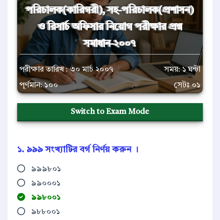
পরিচালক(কারিগরী), সহ-পরিচালক(প্রশাসন)
ও রিসার্চ অফিসার নিয়োগ পরীক্ষার প্রশ্ন
সমাধান-২০০৭
পরীক্ষার তারিখ : ৩০ মার্চ ২০০৭
সময়: ১ ঘন্টা
পূর্ণমান: ১০০
সেটঃ ০১
Switch to Exam Mode
১. ৯৯৯ সংখ্যাটির বর্গ নির্ণয় করুন ।
৯৯৯৮০১
৯৯০০০১
৯৯৮০০১
৯৮৮০০১