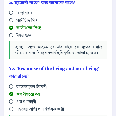
৯. হুতোমী বাংলা কার রচনাকে বলে?
বিদ্যাসাগর
প্যারীচাঁদ মিত্র
কালীপ্রসন্ন সিংহ
ঈশ্বর গুপ্ত
ব্যাখ্যা:
এতে অত্যন্ত বেদনার সাথে সে যুগের সমাজ
জীবনের ক্ষত চিহ্নের যথার্থ ছবি ফুটিয়ে তোলা হয়েছে।
১০. 'Response of the living and non-living'
কার রচিত?
রামেন্দ্রসুন্দর ত্রিবেদী
জগদীশচন্দ্র বসু
প্রমথ চৌধুরী
নওশের আলী খান ইউসুফ জয়ী