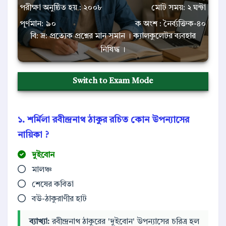
পরীক্ষা অনুষ্ঠিত হয় : ২০০৮
মোট সময়: ২ ঘন্টা
পূর্ণমান: ৯০
ক অংশ : নৈর্ব্যক্তিক-৪০
বি: দ্র: প্রত্যেক প্রশ্নের মান সমান । ক্যালকুলেটর ব্যবহার
নিষিদ্ধ ।
Switch to Exam Mode
১. শর্মিলা রবীন্দ্রনাথ ঠাকুর রচিত কোন উপন্যাসের
নায়িকা ?
দুইবোন
মালঞ্চ
শেষের কবিতা
বউ-ঠাকুরাণীর হাট
ব্যাখ্যা:
রবীন্দ্রনাথ ঠাকুরের 'দুইবোন' উপন্যাসের চরিত্র হল