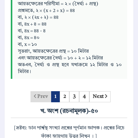
আয়তক্ষেত্রের পরিসীমা = ২ × (দৈর্ঘ্য + প্রস্থ)
প্রশ্নমতে, ২ × (x + 2 + x) = ৪৪
বা, ২ × (২x + ২) = ৪৪
বা, ৪x + ৪ = ৪৪
বা, ৪x = ৪৪ - ৪
বা, ৪x = ৪০
বা, x = ১০
সুতরাং, আয়তক্ষেত্রের প্রস্থ = ১০ মিটার
এবং আয়তক্ষেত্রের দৈর্ঘ্য = ১০ + ২ = ১২ মিটার
অতএব, দৈর্ঘ্য ও প্রস্থ হবে যথাক্রমে ১২ মিটার ও ১০
মিটার।
Prev
1
2
3
4
Next
খ. অংশ (রচনামূলক)-৫০
[দ্রষ্টব্য: ডান পার্শ্বস্থ সংখ্যা প্রশ্নের পূর্ণমান জ্ঞাপক। প্রশ্নের নিচে
ফাঁকা জায়গায় উত্তর লিখুন । ]