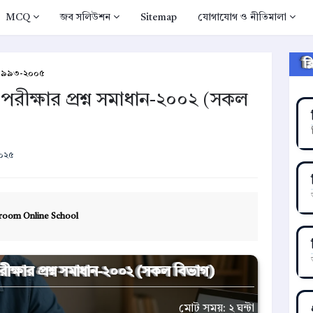
MCQ
জব সলিউশন
Sitemap
যোগাযোগ ও নীতিমালা
ক
ান-১৯৯৩-২০০৫
 পরীক্ষার প্রশ্ন সমাধান-২০০২ (সকল
২০২৫
room Online School
রীক্ষার প্রশ্ন সমাধান-২০০২ (সকল বিভাগ)
মোট সময়: ২ ঘন্টা