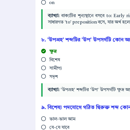
on
ব্যাখ্যা:
বাক্যটির শূন্যস্থানে বসবে to: Earl
সাধারণত 'to' preposition বসে, যার অর্থ হ
৮. 'উপগ্রহ' শব্দটির 'উপ' উপসর্গটি কোন অর্
ক্ষুদ্র
বিশেষ
সামীপ্য
সদৃশ
ব্যাখ্যা:
'উপগ্রহ' শব্দটির 'উপ' উপসর্গটি ক্ষুদ্র অর
৯. বিশেষ্য পদযোগে গঠিত দ্বিরুক্ত শব্দ কো
ভাল-ভাল আম
যে-যে যাবে