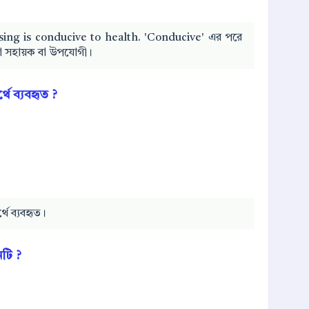
y rising is conducive to health. 'Conducive' এর পরে
লো সহায়ক বা উপযোগী।
থে ব্যবহৃত ?
্থে ব্যবহৃত।
নটি ?