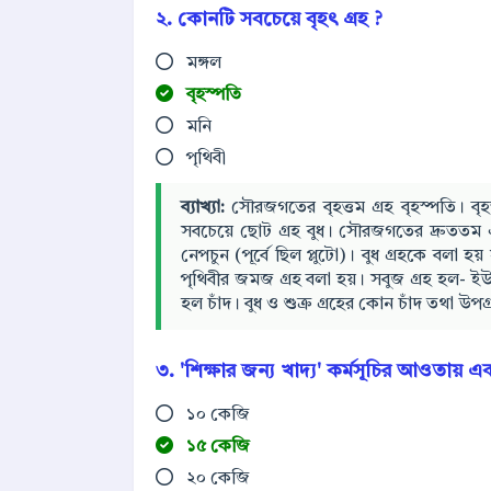
২. কোনটি সবচেয়ে বৃহৎ গ্রহ ?
মঙ্গল
বৃহস্পতি
মনি
পৃথিবী
ব্যাখ্যা:
সৌরজগতের বৃহত্তম গ্রহ বৃহস্পতি। বৃহস
সবচেয়ে ছোট গ্রহ বুধ। সৌরজগতের দ্রুততম এবং
নেপচুন (পূর্বে ছিল প্লুটো)। বুধ গ্রহকে বলা 
পৃথিবীর জমজ গ্রহ বলা হয়। সবুজ গ্রহ হল- ইউ
হল চাঁদ। বুধ ও শুক্র গ্রহের কোন চাঁদ তথা উপগ
৩. 'শিক্ষার জন্য খাদ্য' কর্মসূচির আওতায় 
১০ কেজি
১৫ কেজি
২০ কেজি