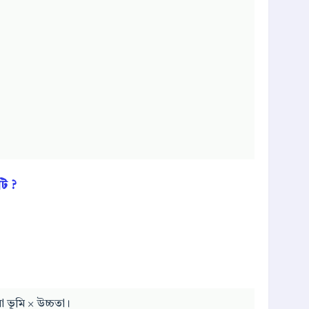
টি ?
লো ভূমি × উচ্চতা।