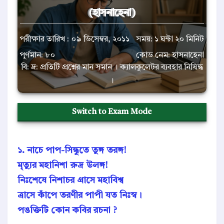
(হাসনাহেনা)
পরীক্ষার তারিখ : ০৯ ডিসেম্বর, ২০১১
সময়: ১ ঘন্টা ২০ মিনিট
পূর্ণমান: ৮০
কোড নেম: হাসনাহেনা
বি: দ্র: প্রতিটি প্রশ্নের মান সমান । ক্যালকুলেটর ব্যবহার নিষিদ্ধ
।
Switch to Exam Mode
১. নাচে পাপ-সিন্ধুতে তুঙ্গ তরঙ্গ!
মৃত্যুর মহানিশা রুদ্র উলঙ্গ!
নিঃশেষে নিশাচর গ্রাসে মহাবিশ্ব
ত্রাসে কাঁপে তরণীর পাপী যত নিঃস্ব।
পঙক্তিটি কোন কবির রচনা ?