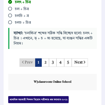
চলৎ + চিত্র
চল + চিত্র
চলচি + ত্র
চলচ + চিত্র
ব্যাখ্যা:
‘চলচ্চিত্র’ শব্দের সঠিক সন্ধি বিচ্ছেদ হলো: চলৎ +
চিত্র । এখানে, ত্ + চ = চ্চ হয়েছে, যা ব্যঞ্জন সন্ধির একটি
নিয়ম।
Prev
1
2
3
4
5
Next
W3classroom Online School
প্রাথমিক সহকারী শিক্ষক নিয়োগ পরীক্ষার প্রশ্ন সমাধান-২০১১