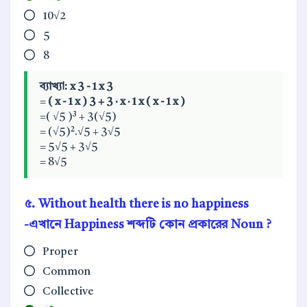
10√2
5
8
ব্যাখ্যা:
x
3
-
1
x
3
=
(
x
-
1
x
)
3
+
3
·
x
·
1
x
(
x
-
1
x
)
=( √5 )³ + 3(√5)
= (√5)².√5 + 3√5
= 5√5 + 3√5
= 8√5
৫. Without health there is no happiness
-এখানে Happiness শব্দটি কোন প্রকারের Noun ?
Proper
Common
Collective