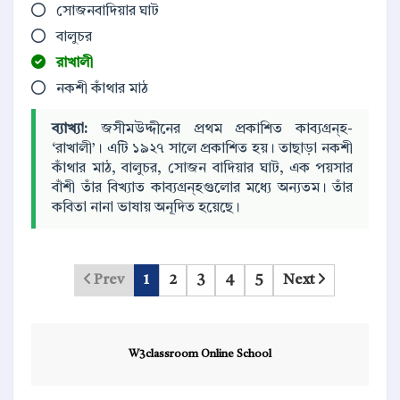
সোজনবাদিয়ার ঘাট
বালুচর
রাখালী
নকশী কাঁথার মাঠ
ব্যাখ্যা:
জসীমউদ্দীনের প্রথম প্রকাশিত কাব্যগ্রন্হ-
‘রাখালী’। এটি ১৯২৭ সালে প্রকাশিত হয়। তাছাড়া নকশী
কাঁথার মাঠ, বালুচর, সোজন বাদিয়ার ঘাট, এক পয়সার
বাঁশী তাঁর বিখ্যাত কাব্যগ্রন্হগুলোর মধ্যে অন্যতম। তাঁর
কবিতা নানা ভাষায় অনূদিত হয়েছে।
Prev
1
2
3
4
5
Next
W3classroom Online School