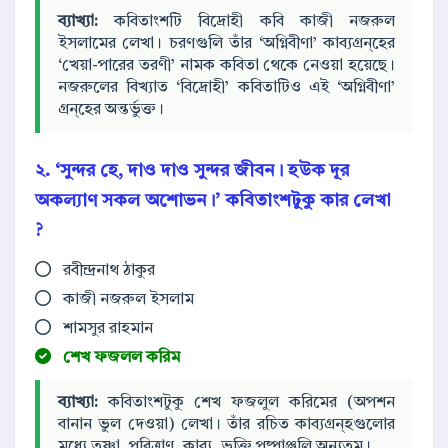
ব্যাখ্যা:
কবিতাংশটি বিদ্রোহী কবি কাজী নজরুল
ইসলামের লেখা। চরণগুলি তাঁর ‘অগ্নিবীণা’ কাব্যগ্রন্হের
‘খেয়া-পারের তরণী’ নামক কবিতা থেকে নেওয়া হয়েছে।
নজরুলের বিখ্যাত ‘বিদ্রোহী’ কবিতাটিও এই ‘অগ্নিবীণা’
গ্রন্হের অন্তর্ভুক্ত।
২. ‘সুন্দর হে, দাও দাও সুন্দর জীবন। হউক দূর
অকল্যাণ সকল অশোভন।’ কবিতাংশটুকু কার লেখা
?
রবীন্দ্রনাথ ঠাকুর
কাজী নজরুল ইসলাম
শামসুর রাহমান
শেখ ফজলল করিম
ব্যাখ্যা:
কবিতাংশটুকু শেখ ফজলুল করিমের (অপশন
বানান ভুল দেওয়া) লেখা। তাঁর রচিত কাব্যগ্রন্হগুলোর
মধ্যে তৃষ্ণা, পরিত্রাণ, কাব্য, ভুক্তি পুষ্পাঞ্জলি অন্যতম।