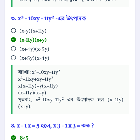
৩. x² - 10xy - 11y² -এর উৎপাদক
(x-y)(x+11y)
(x-11y)(x+y)
(x+4y)(x-5y)
(x+5y)(x-4y)
ব্যাখ্যা:
x²−10xy−11y²
x²−11xy+xy−11y²
x(x−11y)+y(x−11y)
(x−11y)(x+y)
সুতরাং, x²−10xy−11y² এর উৎপাদক হল (x−11y)
(x+y).
৪.
x
-
1
x
=
5
হলে,
x
3
-
1
x
3
= কত ?
8√5