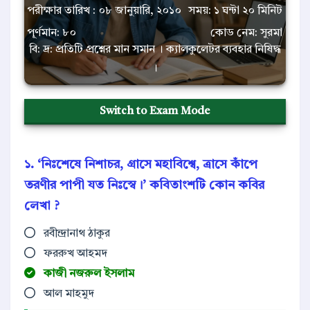
পরীক্ষার তারিখ : ০৮ জানুয়ারি, ২০১০
সময়: ১ ঘন্টা ২০ মিনিট
পূর্ণমান: ৮০
কোড নেম: সুরমা
বি: দ্র: প্রতিটি প্রশ্নের মান সমান । ক্যালকুলেটর ব্যবহার নিষিদ্ধ
।
Switch to Exam Mode
১. ‘নিঃশেষে নিশাচর, গ্রাসে মহাবিশ্বে, ত্রাসে কাঁপে
তরণীর পাপী যত নিঃস্বে।’ কবিতাংশটি কোন কবির
লেখা ?
রবীন্দ্রানাথ ঠাকুর
ফররুখ আহমদ
কাজী নজরুল ইসলাম
আল মাহমুদ