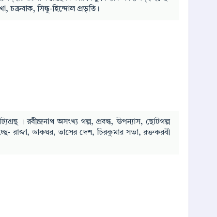
িখা, চক্রবাক, সিন্ধু-হিন্দোল প্রভৃতি।
াট্যগ্রন্থ । রবীন্দ্রনাথ অসংখ্য গল্প, প্রবন্ধ, উপন্যাস, ছোটগল্প
্ছে- রাজা, ডাকঘর, তাসের দেশ, চিরকুমার সভা, রক্তকরবী