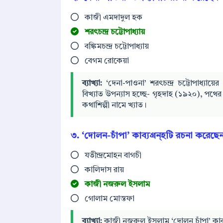
কাজী এমদাদুল হক
শরৎচন্দ্র চট্টোপাধ্যায়
বঙ্কিমচন্দ্র চট্টোপাধ্যায়
বেগম রোকেয়া
ব্যাখ্যা:
‘দেনা-পাওনা’ শরৎচন্দ্র চট্টোপাধ্যায়ে
বিখ্যাত উপন্যাস হচ্ছে- গৃহদাহ (১৯২০), পথের দ
কথাশিল্পী নামে খ্যাত।
৩. ‘দোলন-চাঁপা’ কাব্যগ্রন্হটি রচনা করেছে
যতীন্দ্রমোহন বাগচী
কালিদাস রায়
কাজী নজরুল ইসলাম
গোলাম মোস্তফা
ব্যাখ্যা:
কাজী নজরুল ইসলাম ‘দোলন চাঁপা’ কাব্যগ্র