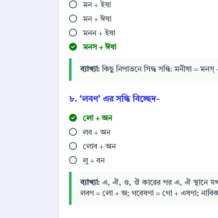
মন + ইষা
মন + ঈষা
মনন + ইষা
মনস + ঈষা
ব্যাখ্যা:
কিছু নিপাতনে সিদ্ধ সন্ধি: মনীষা = মনস্ 
৮. ‘লবণ’ এর সন্ধি বিচ্ছেদ-
লো + অন
লব + অন
লোব + অন
লু + বন
ব্যাখ্যা:
এ, ঐ, ও, ঔ কারের পর এ, ঐ স্থানে যথ
লবণ = লো + অ; গবেষণা = গো + এষণা; নাবিক