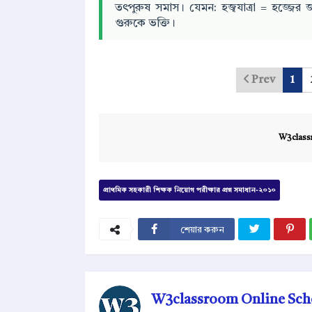
তৎপুরুষ সমাস। যেমন: হজ্বযাত্রা = হজ্জের জ
গুরুকে ভক্তি।
Prev
1
W3class
প্রাথমিক সহকারী শিক্ষক নিয়োগ পরীক্ষার প্রশ্ন সমাধান-২০১০
শেয়ার করুন
W3classroom Online Sch