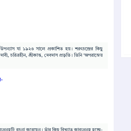
র উপন্যাস যা ১৯২৩ সালে প্রকাশিত হয়। শরৎচন্দ্রের কিছু
াবী, চরিত্রহীন, শ্রীকান্ত, দেবদাস প্রভৃতি। তিনি ‘অপরাজেয়
ন-
ন্হটি রচনা করেছেন। তাঁর কিছু বিখ্যাত কাব্যগ্রন্হ হচ্ছে-