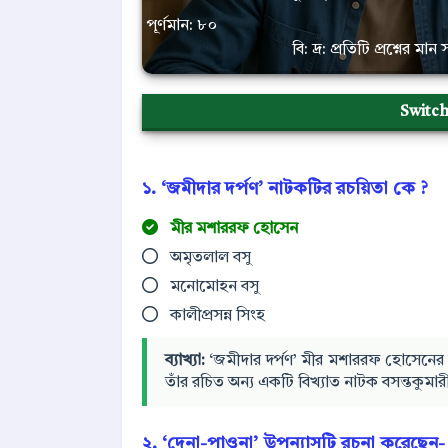
পূর্ণমান: ৮০
বি: দ্র: প্রতিটি প্রশ্নের ম
Switc
১. ‘জমীদার দর্পণ’ নাটকটির রচয়িতা কে ?
মীর মশাররফ হোসেন
অমৃতলাল বসু
মনোমোহন বসু
কালীপ্রসন্ন সিংহ
ব্যাখ্যা:
‘জমীদার দর্পণ’ মীর মশাররফ হোসেনের 
তাঁর রচিত অন্য একটি বিখ্যাত নাটক বসন্তকুমারী।
২. ‘দেনা-পাওনা’ উপন্যাসটি রচনা করেছেন-