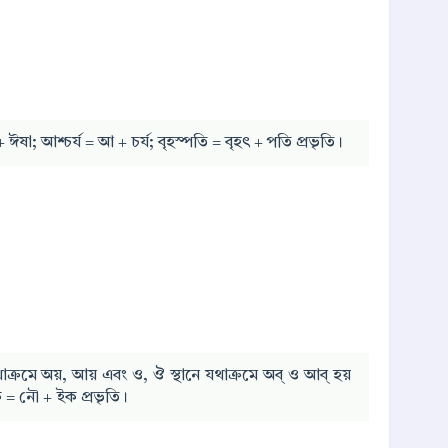
+ ঈষা; আশ্চর্য = আ + চর্য; বৃহস্পতি = বৃহৎ + পতি প্রভৃতি।
াক্রমে অয়, আয় এবং ও, ঔ স্থানে যথাক্রমে অব্ ও আব্ হয়
 = নৌ + ইক প্রভৃতি।