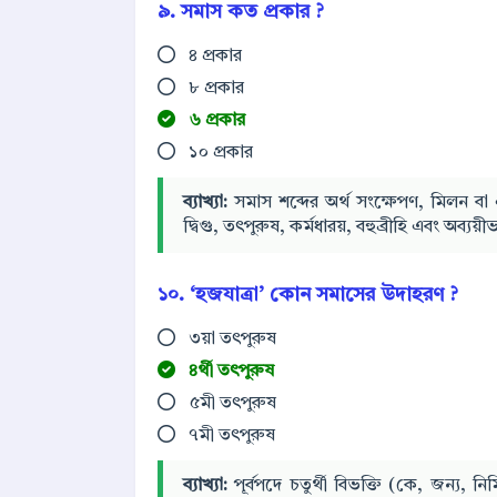
৯. সমাস কত প্রকার ?
৪ প্রকার
৮ প্রকার
৬ প্রকার
১০ প্রকার
ব্যাখ্যা:
সমাস শব্দের অর্থ সংক্ষেপণ, মিলন বা 
দ্বিগু, তৎপুরুষ, কর্মধারয়, বহুব্রীহি এবং অব্যয়ী
১০. ‘হজযাত্রা’ কোন সমাসের উদাহরণ ?
৩য়া তৎপুরুষ
৪র্থী তৎপুরুষ
৫মী তৎপুরুষ
৭মী তৎপুরুষ
ব্যাখ্যা:
পূর্বপদে চতুর্থী বিভক্তি (কে, জন্য, 