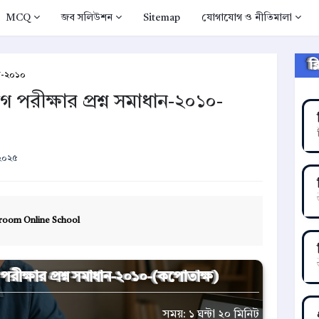
MCQ
জব সলিউশন
Sitemap
যোগাযোগ ও নীতিমালা
ক
ান-২০১০
 পরীক্ষার প্রশ্ন সমাধান-২০১০-
 ২০২৫
room Online School
পরীক্ষার প্রশ্ন সমাধান-২০১০-(কপোতাক্ষ)
সময়: ১ ঘন্টা ২০ মিনিট