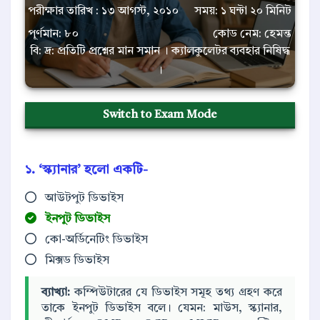
পরীক্ষার তারিখ : ১৩ আগস্ট, ২০১০
সময়: ১ ঘন্টা ২০ মিনিট
পূর্ণমান: ৮০
কোড নেম: হেমন্ত
বি: দ্র: প্রতিটি প্রশ্নের মান সমান । ক্যালকুলেটর ব্যবহার নিষিদ্ধ
।
Switch to Exam Mode
১. ‘স্ক্যানার’ হলো একটি-
আউটপুট ডিভাইস
ইনপুট ডিভাইস
কো-অর্ডিনেটিং ডিভাইস
মিক্সড ডিভাইস
ব্যাখ্যা:
কম্পিউটারের যে ডিভাইস সমূহ তথ্য গ্রহণ করে
তাকে ইনপুট ডিভাইস বলে। যেমন: মাউস, স্ক্যানার,