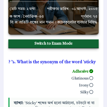
মোট সময়: ২ ঘন্টা
পরীক্ষার তারিখ : ০১ আগস্ট, ২০০৫
ক অংশ : নৈর্ব্যক্তিক-৩৫
পূর্ণমান: ৭৫
বি: দ্র: প্রতিটি প্রশ্নের মান সমান । ক্যালকুলেটর ব্যবহার নিষিদ্ধ
।
Switch to Exam Mode
১. What is the synonym of the word 'sticky' ?
Adhesive
Glutinous
Irony
Silky
ব্যাখ্যা:
'Sticky' শব্দের অর্থ হলো আঠালো, চটচটে বা যা