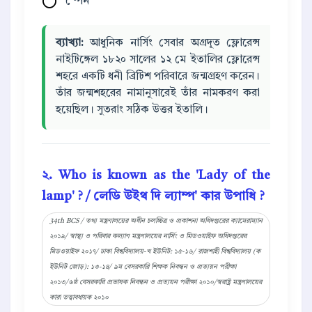
স্পেন
ব্যাখ্যা:
আধুনিক নার্সিং সেবার অগ্রদূত ফ্লোরেন্স
নাইটিঙ্গেল ১৮২০ সালের ১২ মে ইতালির ফ্লোরেন্স
শহরে একটি ধনী ব্রিটিশ পরিবারে জন্মগ্রহণ করেন।
তাঁর জন্মশহরের নামানুসারেই তাঁর নামকরণ করা
হয়েছিল। সুতরাং সঠিক উত্তর ইতালি।
২. Who is known as the 'Lady of the
lamp' ? / লেডি উইথ দি ল্যাম্প' কার উপাধি ?
34th BCS / তথ্য মন্ত্রণালয়ের অধীন চলচ্চিত্র ও প্রকাশনা অধিদপ্তরের ক্যামেরাম্যান
২০১৯/ স্বাস্থ্য ও পরিবার কল্যাণ মন্ত্রণালয়ের নার্সিং ও মিডওয়াইফ অধিদপ্তরের
মিডওয়াইফ ২০১৭/ ঢাকা বিশ্ববিদ্যালয়-খ ইউনিট: ১৫-১৬/ রাজশাহী বিশ্ববিদ্যালয় (ক
ইউনিট জোড়): ১৩-১৪/ ৯ম বেসরকারি শিক্ষক নিবন্ধন ও প্রত্যয়ন পরীক্ষা
২০১৩/৬ষ্ঠ বেসরকারি প্রভাষক নিবন্ধন ও প্রত্যয়ন পরীক্ষা ২০১০/স্বরাষ্ট্র মন্ত্রণালয়ের
কারা তত্ত্বাবধায়ক ২০১০