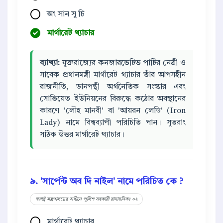
অং সান সু চি
মার্গারেট থ্যাচার
ব্যাখ্যা:
যুক্তরাজ্যের কনজারভেটিভ পার্টির নেত্রী ও
সাবেক প্রধানমন্ত্রী মার্গারেট থ্যাচার তাঁর আপসহীন
রাজনীতি, ডানপন্থী অর্থনৈতিক সংস্কার এবং
সোভিয়েত ইউনিয়নের বিরুদ্ধে কঠোর অবস্থানের
কারণে 'লৌহ মানবী' বা 'আয়রন লেডি' (Iron
Lady) নামে বিশ্বব্যাপী পরিচিতি পান। সুতরাং
সঠিক উত্তর মার্গারেট থ্যাচার।
৯. 'সার্পেন্ট অব দি নাইল' নামে পরিচিত কে ?
স্বরাষ্ট্র মন্ত্রণালয়ের অধীনে পুলিশ সহকারী রাসায়নিকঃ ০২
মার্গারেট থ্যাচার