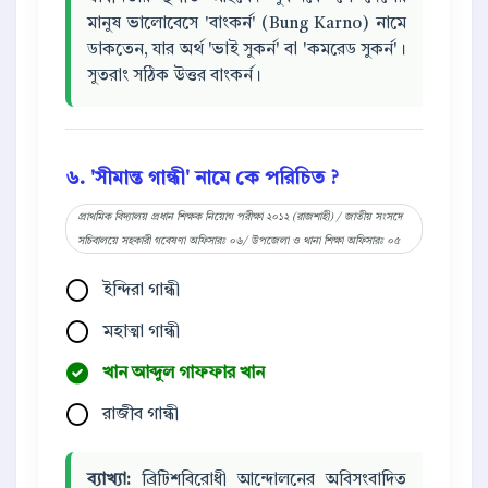
মানুষ ভালোবেসে 'বাংকর্ন' (Bung Karno) নামে
ডাকতেন, যার অর্থ 'ভাই সুকর্ন' বা 'কমরেড সুকর্ন'।
সুতরাং সঠিক উত্তর বাংকর্ন।
৬. 'সীমান্ত গান্ধী' নামে কে পরিচিত ?
প্রাথমিক বিদ্যালয় প্রধান শিক্ষক নিয়োগ পরীক্ষা ২০১২ (রাজশাহী) / জাতীয় সংসদে
সচিবালয়ে সহকারী গবেষণা অফিসারঃ ০৬/ উপজেলা ও থানা শিক্ষা অফিসারঃ ০৫
ইন্দিরা গান্ধী
মহাত্মা গান্ধী
খান আব্দুল গাফফার খান
রাজীব গান্ধী
ব্যাখ্যা:
ব্রিটিশবিরোধী আন্দোলনের অবিসংবাদিত