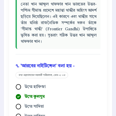
নেতা খান আব্দুল গাফফার খান ভারতের উত্তর-
পশ্চিম সীমান্ত প্রদেশে মহাত্মা গান্ধীর অহিংস আদর্শ
ছড়িয়ে দিয়েছিলেন। এই কারণে এবং গান্ধীর সাথে
তাঁর ঘনিষ্ঠ রাজনৈতিক সম্পর্কের দরুন তাঁকে
'সীমান্ত গান্ধী' (Frontier Gandhi) উপাধিতে
ভূষিত করা হয়। সুতরাং সঠিক উত্তর খান আব্দুল
গাফফার খান।
৭. 'আরবের নাইটিঙ্গেল' বলা হয় -
তথ্য মন্ত্রণালয়ের সহকারী পরিচালক, গ্রেড-২: ০৩
উম্মে হাফিজা
উম্মে কুলসুম
উম্মে সাদিয়া