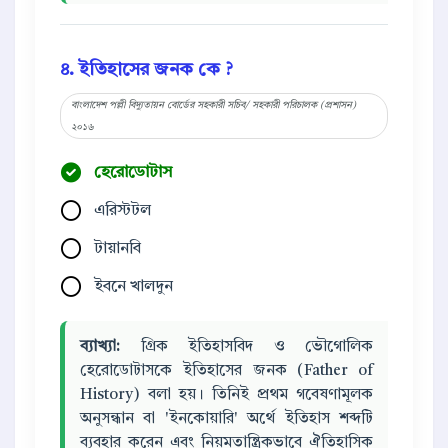
৪. ইতিহাসের জনক কে ?
বাংলাদেশ পল্লী বিদ্যুতায়ন বোর্ডের সহকারী সচিব/ সহকারী পরিচালক (প্রশাসন)
২০১৬
হেরোডোটাস
এরিস্টটল
টায়ানবি
ইবনে খালদুন
ব্যাখ্যা:
গ্রিক ইতিহাসবিদ ও ভৌগোলিক
হেরোডোটাসকে ইতিহাসের জনক (Father of
History) বলা হয়। তিনিই প্রথম গবেষণামূলক
অনুসন্ধান বা 'ইনকোয়ারি' অর্থে ইতিহাস শব্দটি
ব্যবহার করেন এবং নিয়মতান্ত্রিকভাবে ঐতিহাসিক