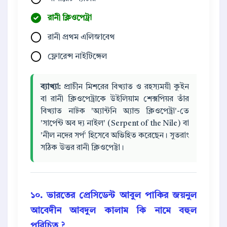
রানী ক্লিওপেট্রা
রানী প্রথম এলিজাবেথ
ফ্লোরেন্স নাইটিঙ্গেল
ব্যাখ্যা:
প্রাচীন মিশরের বিখ্যাত ও রহস্যময়ী কুইন
বা রানী ক্লিওপেট্রাকে উইলিয়াম শেক্সপিয়র তাঁর
বিখ্যাত নাটক 'অ্যান্টনি অ্যান্ড ক্লিওপেট্রা'-তে
'সার্পেন্ট অব দ্য নাইল' (Serpent of the Nile) বা
'নীল নদের সর্প' হিসেবে অভিহিত করেছেন। সুতরাং
সঠিক উত্তর রানী ক্লিওপেট্টা।
১০. ভারতের প্রেসিডেন্ট আবুল পাকির জয়নুল
আবেদীন আবদুল কালাম কি নামে বহুল
পরিচিত ?