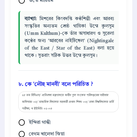
উম্মে মারিয়ম
ব্যাখ্যা:
মিশরের কিংবদন্তি কণ্ঠশিল্পী এবং আরব্য
সংস্কৃতির অন্যতম শ্রেষ্ঠ গায়িকা উম্মে কুলসুম
(Umm Kulthum)-কে তাঁর অসাধারণ ও সুরেলা
কণ্ঠের জন্য 'আরবের নাইটিঙ্গেল' (Nightingale
of the East / Star of the East) বলা হয়ে
থাকে। সুতরাং সঠিক উত্তর উম্মে কুলসুম।
৮. কে 'লৌহ মানবী' বলে পরিচিত ?
২৫ তম বিসিএস/ প্রতিরক্ষা মন্ত্রণালয়ে অধীন गुप्त সংকেত পরিদপ্তরের সাইফার
অফিসারঃ ০৫/ মাধ্যমিক বিদ্যালয় সহকারী প্রধান শিক্ষঃ ০৩/ ঢাকা বিশ্ববিদ্যালয় ভর্তি
পরীক্ষা, খ ইউনিটঃ ০২-০৩
ইন্দিরা গান্ধী
বেগম খালেদা জিয়া