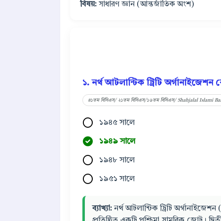
বিষয়:
সাধারণ জ্ঞান (আন্তর্জাতিক অংশ)
১. নর্থ আটলান্টিক ট্রিটি অর্গানাইজেশন ক
৪১তম বিসিএস/ ২১তম বিসিএস/১৬তম বিসিএস/ Shahjalal Islami Ban
১৯৪৫ সালে
১৯৪৯ সালে
১৯৪৮ সালে
১৯৫১ সালে
ব্যাখ্যা:
নর্থ আটলান্টিক ট্রিটি অর্গানাইজেশন
প্রতিষ্ঠিত একটি পশ্চিমা সামরিক জোট। দ্বিতী