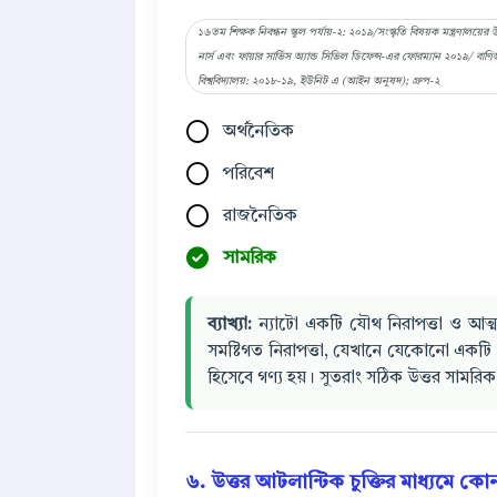
১৬তম শিক্ষক নিবন্ধন স্কুল পর্যায়-২: ২০১৯/সংস্কৃতি বিষয়ক মন্ত্রণালয
নার্স এবং ফায়ার সার্ভিস অ্যান্ড সিভিল ডিফেন্স-এর ফোরম্যান ২০১৯/ বাণ
বিশ্ববিদ্যালয়: ২০১৮-১৯, ইউনিট এ (আইন অনুষদ); গ্রুপ-২
অর্থনৈতিক
পরিবেশ
রাজনৈতিক
সামরিক
ব্যাখ্যা:
ন্যাটো একটি যৌথ নিরাপত্তা ও আত
সমষ্টিগত নিরাপত্তা, যেখানে যেকোনো একট
হিসেবে গণ্য হয়। সুতরাং সঠিক উত্তর সামরি
৬. উত্তর আটলান্টিক চুক্তির মাধ্যমে কোন 