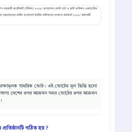
়ের উপ-সহকারী প্রকৌশলী (সিভিল) ২০১৯/ বাংলাদেশ কোস্ট গার্ড ও কৃষি প্রশিক্ষণ একাডেমির
িজ্য মন্ত্রণালয়ের অধীন বাংলাদেশ ট্যারিফ কমিশনের গবেষণা কর্মকর্তা ২০১৮/ রাজশাহী
্মরক্ষামূলক সামরিক জোট। এই জোটের মূল ভিত্তি হলো
ি সদস্য দেশের ওপর আক্রমণ সমগ্র জোটের ওপর আক্রমণ
ক।
প্রতিষ্ঠানটি গঠিত হয় ?