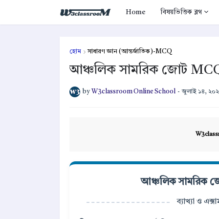
Home
বিষয়ভিত্তিক ব্লগ
হোম
সাধারণ জ্ঞান (আন্তর্জাতিক)-MCQ
আঞ্চলিক সামরিক জোট MCQ প্
by
W3classroom Online School
-
জুলাই ১৪, ২০
W3class
আঞ্চলিক সামরিক জো
ব্যাখ্যা ও এক