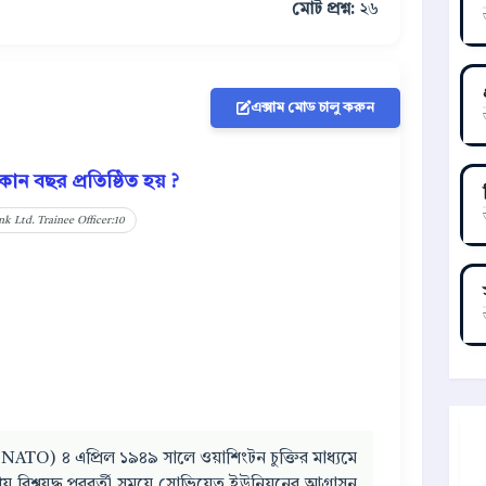
মোট প্রশ্ন:
২৬
এক্সাম মোড চালু করুন
োন বছর প্রতিষ্ঠিত হয় ?
k Ltd. Trainee Officer:10
 (NATO) ৪ এপ্রিল ১৯৪৯ সালে ওয়াশিংটন চুক্তির মাধ্যমে
য় বিশ্বযুদ্ধ পরবর্তী সময়ে সোভিয়েত ইউনিয়নের আগ্রাসন