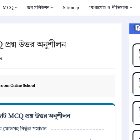
MCQ
জব সলিউশন
Sitemap
যোগাযোগ ও নীতিমালা
ক
রশ্ন উত্তর অনুশীলন
২৫
room Online School
ট MCQ প্রশ্ন উত্তর অনুশীলন
্সাম মোডসহ নির্ভুল সমাধান