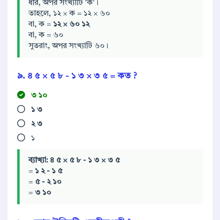
ধরি, অপর সংখ্যাটি 'ক'।
তাহলে, ১২ × ক = ১২ × ৬০
বা, ক =
১২ × ৬০
১২
বা, ক = ৬০
সুতরাং, অপর সংখ্যাটি ৬০।
৯.
৪
৫
×
৫
৮
-
১
৩
×
৩
৫
=
কত
?
৩
১০
১
৩
২
৩
১
ব্যাখ্যা:
৪
৫
×
৫
৮
-
১
৩
×
৩
৫
=
১
২
-
১
৫
=
৫
-
২
১০
=
৩
১০