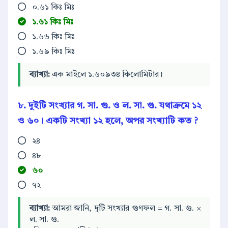
০.৬১ কিঃ মিঃ
১.৬১ কিঃ মিঃ
১.৬৬ কিঃ মিঃ
১.৬৯ কিঃ মিঃ
ব্যাখ্যা:
এক মাইলে ১.৬০৯৩৪ কিলোমিটার।
৮. দুইটি সংখ্যার গ. সা. গু. ও ল. সা. গু. যথাক্রমে ১২
ও ৬০। একটি সংখ্যা ১২ হলে, অপর সংখ্যাটি কত ?
২৪
৪৮
৬০
৭২
ব্যাখ্যা:
আমরা জানি, দুটি সংখ্যার গুণফল = গ. সা. গু. ×
ল. সা. গু.