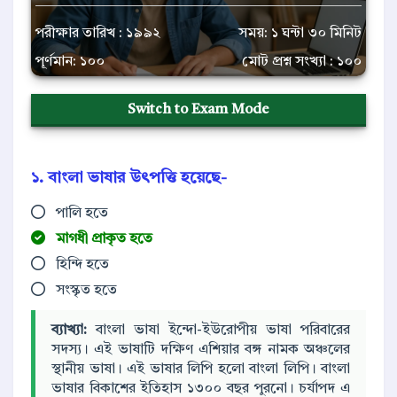
পরীক্ষার তারিখ : ১৯৯২
সময়: ১ ঘন্টা ৩০ মিনিট
পূর্ণমান: ১০০
মোট প্রশ্ন সংখ্যা : ১০০
Switch to Exam Mode
১. বাংলা ভাষার উৎপত্তি হয়েছে-
পালি হতে
মাগধী প্রাকৃত হতে
হিন্দি হতে
সংস্কৃত হতে
ব্যাখ্যা:
বাংলা ভাষা ইন্দো-ইউরোপীয় ভাষা পরিবারের
সদস্য। এই ভাষাটি দক্ষিণ এশিয়ার বঙ্গ নামক অঞ্চলের
স্থানীয় ভাষা। এই ভাষার লিপি হলো বাংলা লিপি। বাংলা
ভাষার বিকাশের ইতিহাস ১৩০০ বছর পুরনো। চর্যাপদ এ