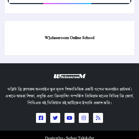
W3classroom Online School
ডব্লিউ থ্রি ক্লাসরুম অনলাইন স্কুল মূলত শিক্ষাভিত্তিক একটি ওপেন অনলাইন প্লাটফর্ম।
এখানে আমরা শিক্ষা, প্রযুক্তি এবং ফ্রিল্যান্সিং সম্পর্কিত প্রিমিয়াম মানের বিভিন্ন ফ্রি কোর্স,
পিডিএফ বই,ডিজিটাল বই,আর্টিকেল ইত্যাদি প্রকাশ করি।
Design by -
Suhag Talukdar