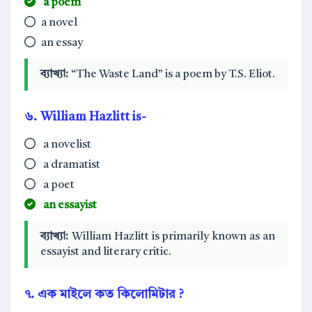
a poem
a novel
an essay
ব্যাখ্যা:
“The Waste Land” is a poem by T.S. Eliot.
৬. William Hazlitt is-
a novelist
a dramatist
a poet
an essayist
ব্যাখ্যা:
William Hazlitt is primarily known as an
essayist and literary critic.
৭. এক মাইলে কত কিলোমিটার ?