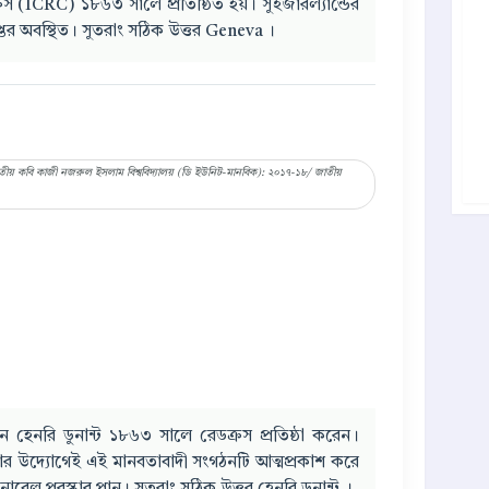
রস (ICRC) ১৮৬৩ সালে প্রতিষ্ঠিত হয়। সুইজারল্যান্ডের
প্তর অবস্থিত। সুতরাং সঠিক উত্তর Geneva ।
 জাতীয় কবি কাজী নজরুল ইসলাম বিশ্ববিদ্যালয় (ডি ইউনিট-মানবিক): ২০১৭-১৮/ জাতীয়
 হেনরি ডুনান্ট ১৮৬৩ সালে রেডক্রস প্রতিষ্ঠা করেন।
ে তার উদ্যোগেই এই মানবতাবাদী সংগঠনটি আত্মপ্রকাশ করে