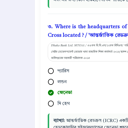
এবং এর জন্য তিনি ইতিহাসে প্রথম শান্তিতে ন
৩. Where is the headquarters of
Cross located ? / 'আন্তর্জাতিক রেডক্
Dhaka Bank Ltd. MTO:11 / ৩৬তম বি.সি.এস/১২তম বিসিএস/ পরিসংখ্যান
সেক্টর ডেভেলপমেন্ট প্রোগ্রাম থানা মাধ্যমিক শিক্ষা কর্মকর্তা ২০১৫/দ্বা
অধিদপ্তরের সহকারী পরিচালক-২০১৪
প্যারিস
লন্ডন
জেনেভা
দি হেগ
ব্যাখ্যা:
আন্তর্জাতিক রেডক্রস (ICRC) একটি ন
হেডকোয়ার্টার সুইজারল্যান্ডের জেনেভা শহর