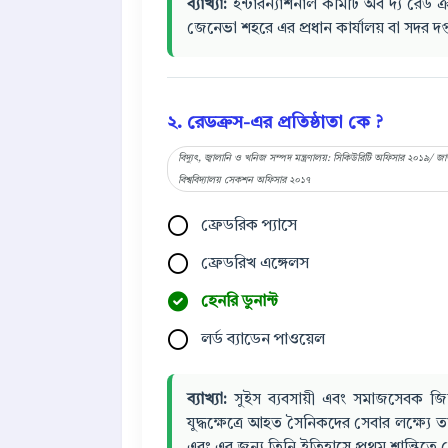
ব্যাখ্যা:
ইন্টারন্যাশনাল কমিটি অব দ্য রেড ক্
জেনেভা শহরে এর প্রধান কার্যালয় বা সদর দ
২. রেডক্রস-এর প্রতিষ্ঠাতা কে ?
বিদ্যুৎ, জ্বালানি ও খনিজ সম্পদ মন্ত্রণালয়: সিকিউরিটি অফিসার ২০১৯/
বিশ্ববিদ্যালয় সেকশন অফিসার ২০১৭
ফ্রেডরিক প্যাসে
ফ্রেডরিখ এঙ্গেলস
হেনরি ডুনান্ট
লর্ড ব্যাডেন পাওয়েল
ব্যাখ্যা:
সুইস ব্যবসায়ী এবং সমাজসেবক জিন
যুদ্ধক্ষেত্রে আহত সৈনিকদের সেবার লক্ষ্য