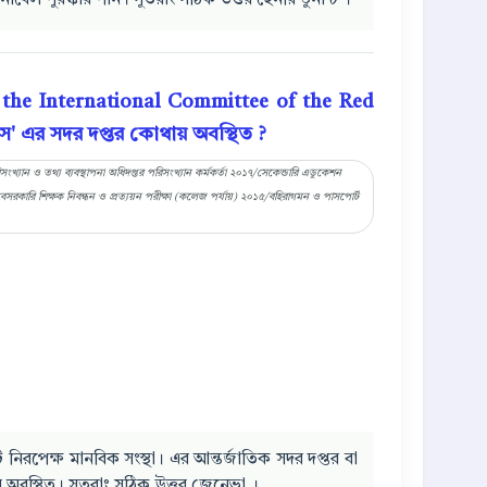
োবেল পুরস্কার পান। সুতরাং সঠিক উত্তর হেনরি ডুনান্ট ।
 the International Committee of the Red
রস' এর সদর দপ্তর কোথায় অবস্থিত ?
 ও তথ্য ব্যবস্থাপনা অধিদপ্তর পরিসংখ্যান কর্মকর্তা ২০১৭/সেকেন্ডারি এডুকেশন
দশ বেসরকারি শিক্ষক নিবন্ধন ও প্রত্যয়ন পরীক্ষা (কলেজ পর্যায়) ২০১৫/বহিরাগমন ও পাসপোর্ট
িরপেক্ষ মানবিক সংস্থা। এর আন্তর্জাতিক সদর দপ্তর বা
ে অবস্থিত। সুতরাং সঠিক উত্তর জেনেভা ।