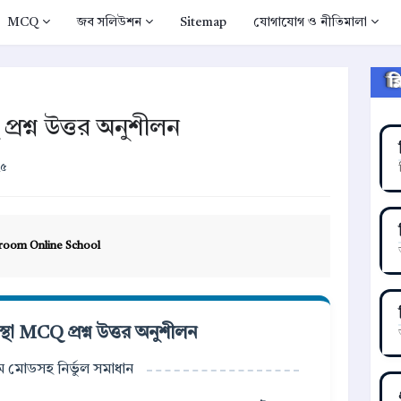
MCQ
জব সলিউশন
Sitemap
যোগাযোগ ও নীতিমালা
ক
প্রশ্ন উত্তর অনুশীলন
২৫
room Online School
স্থা MCQ প্রশ্ন উত্তর অনুশীলন
্সাম মোডসহ নির্ভুল সমাধান