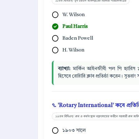
১১তম বিসিএস/ যুব উন্নয়ন অধিদপ্তরের সহকারী পরিচালকঃ৯৪
W. Wilson
Paul Harris
Baden Powell
H. Wilson
ব্যাখ্যা:
মার্কিন আইনজীবী পল পি হ্যারিস ১
হিসেবে রোটারি ক্লাব প্রতিষ্ঠা করেন। সুতরাং
৭. 'Rotary International' কবে প্রতিষ্ঠ
১৬তম বিসিএস/ শ্রম ও কর্মসংস্থান মন্ত্রণালয়ের অধীনে সহকারী শ্রম অফিসা
১৯০৩ সালে