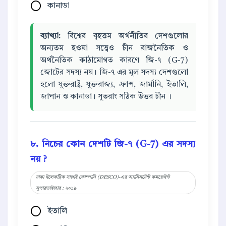
কানাডা
ব্যাখ্যা:
বিশ্বের বৃহত্তম অর্থনীতির দেশগুলোর
অন্যতম হওয়া সত্ত্বেও চীন রাজনৈতিক ও
অর্থনৈতিক কাঠামোগত কারণে জি-৭ (G-7)
জোটের সদস্য নয়। জি-৭ এর মূল সদস্য দেশগুলো
হলো যুক্তরাষ্ট্র, যুক্তরাজ্য, ফ্রান্স, জার্মানি, ইতালি,
জাপান ও কানাডা। সুতরাং সঠিক উত্তর চীন ।
৮. নিচের কোন দেশটি জি-৭ (G-7) এর সদস্য
নয় ?
ঢাকা ইলেকট্রিক সাপ্লাই কোম্পানি (DESCO)-এর অ্যাসিসটেন্ট কমপ্লেইন্ট
সুপারভাইজার : ২০১৯
ইতালি