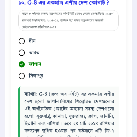
১০. G-8 এর একমাত্র এশীয় দেশ কোনটি ?
স্বাস্থ্য ও পরিবার কল্যাণ মন্ত্রণালয়ের কমিউনিটি হেলথ কেয়ার প্রোভাইডার-২০১৮/
রাজশাহী বিশ্ববিদ্যালয়: ২০১৮-১৯, ইউনিট ডি/ বিভিন্ন মন্ত্রণালয়ের সহকারী
মেইনটেন্যান্স ইঞ্জিনিয়ার ২০১৭
চীন
ভারত
জাপান
সিঙ্গাপুর
ব্যাখ্যা:
G-8 (গ্রুপ অব এইট) এর একমাত্র এশীয়
দেশ হলো জাপান।বিশ্বের শিল্পোন্নত দেশগুলোর
এই অর্থনৈতিক জোটের অন্যান্য সদস্য দেশগুলো
হলো: যুক্তরাষ্ট্র, কানাডা, যুক্তরাজ্য, ফ্রান্স, জার্মানি,
ইতালি এবং রাশিয়া। তবে ২৪ মার্চ ২০১৪ রাশিয়ার
সদস্যপদ স্থগিত হওয়ার পর বর্তমানে এটি জি-৭