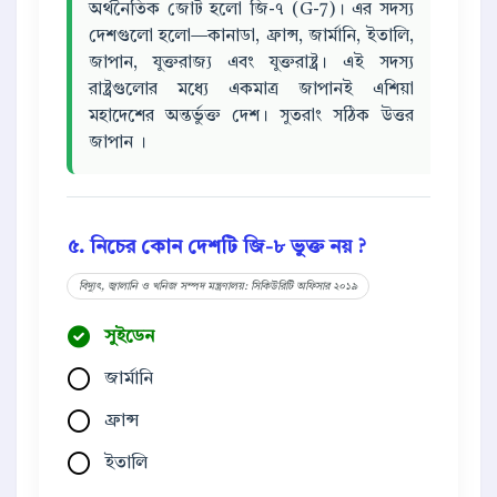
অর্থনৈতিক জোট হলো জি-৭ (G-7)। এর সদস্য
দেশগুলো হলো—কানাডা, ফ্রান্স, জার্মানি, ইতালি,
জাপান, যুক্তরাজ্য এবং যুক্তরাষ্ট্র। এই সদস্য
রাষ্ট্রগুলোর মধ্যে একমাত্র জাপানই এশিয়া
মহাদেশের অন্তর্ভুক্ত দেশ। সুতরাং সঠিক উত্তর
জাপান ।
৫. নিচের কোন দেশটি জি-৮ ভুক্ত নয় ?
বিদ্যুৎ, জ্বালানি ও খনিজ সম্পদ মন্ত্রণালয়: সিকিউরিটি অফিসার ২০১৯
সুইডেন
জার্মানি
ফ্রান্স
ইতালি