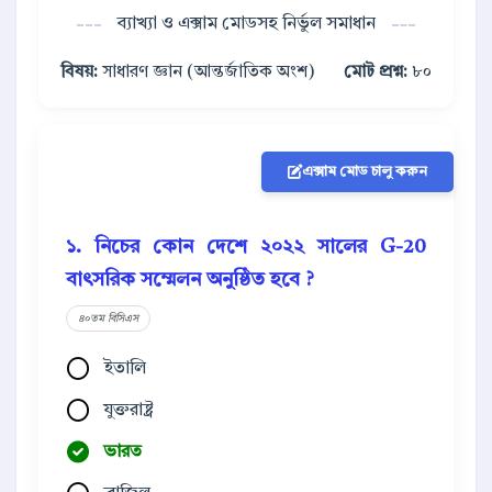
ব্যাখ্যা ও এক্সাম মোডসহ নির্ভুল সমাধান
বিষয়:
সাধারণ জ্ঞান (আন্তর্জাতিক অংশ)
মোট প্রশ্ন:
৮০
এক্সাম মোড চালু করুন
১. নিচের কোন দেশে ২০২২ সালের G-20
বাৎসরিক সম্মেলন অনুষ্ঠিত হবে ?
৪০তম বিসিএস
ইতালি
যুক্তরাষ্ট্র
ভারত