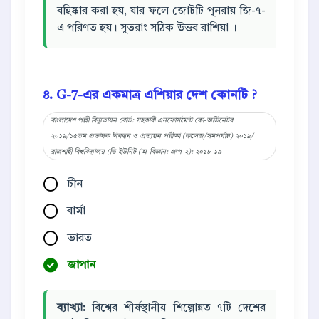
বহিষ্কার করা হয়, যার ফলে জোটটি পুনরায় জি-৭-
এ পরিণত হয়। সুতরাং সঠিক উত্তর রাশিয়া ।
৪. G-7-এর একমাত্র এশিয়ার দেশ কোনটি ?
বাংলাদেশ পল্লী বিদ্যুতায়ন বোর্ড: সহকারী এনফোর্সমেন্ট কো-অর্ডিনেটর
২০১৯/১৫তম প্রভাষক নিবন্ধন ও প্রত্যয়ন পরীক্ষা (কলেজ/সমপর্যায়) ২০১৯/
রাজশাহী বিশ্ববিদ্যালয় (ডি ইউনিট (অ-বিজ্ঞান: গ্রুপ-২): ২০১৮-১৯
চীন
বার্মা
ভারত
জাপান
ব্যাখ্যা:
বিশ্বের শীর্ষস্থানীয় শিল্পোন্নত ৭টি দেশের