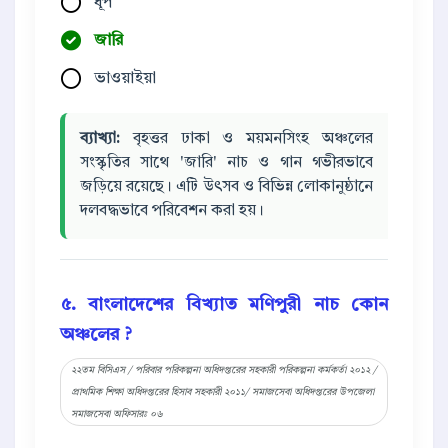
ধূপ
জারি
ভাওয়াইয়া
ব্যাখ্যা:
বৃহত্তর ঢাকা ও ময়মনসিংহ অঞ্চলের
সংস্কৃতির সাথে 'জারি' নাচ ও গান গভীরভাবে
জড়িয়ে রয়েছে। এটি উৎসব ও বিভিন্ন লোকানুষ্ঠানে
দলবদ্ধভাবে পরিবেশন করা হয়।
৫. বাংলাদেশের বিখ্যাত মণিপুরী নাচ কোন
অঞ্চলের ?
২২তম বিসিএস / পরিবার পরিকল্পনা অধিদপ্তরের সহকারী পরিকল্পনা কর্মকর্তা ২০১২ /
প্রাথমিক শিক্ষা অধিদপ্তরের হিসাব সহকারী ২০১১/ সমাজসেবা অধিদপ্তরের উপজেলা
সমাজসেবা অফিসারঃ ০৬