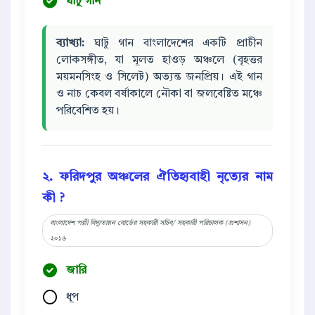
ঘাটু গান
ব্যাখ্যা:
ঘাটু গান বাংলাদেশের একটি প্রাচীন
লোকসঙ্গীত, যা মূলত হাওড় অঞ্চলে (বৃহত্তর
ময়মনসিংহ ও সিলেট) অত্যন্ত জনপ্রিয়। এই গান
ও নাচ কেবল বর্ষাকালে নৌকা বা জলবেষ্টিত মঞ্চে
পরিবেশিত হয়।
২. ফরিদপুর অঞ্চলের ঐতিহ্যবাহী নৃত্যের নাম
কী ?
বাংলাদেশ পল্লী বিদ্যুতায়ন বোর্ডের সহকারী সচিব/ সহকারী পরিচালক (প্রশাসন)
২০১৬
জারি
ধূপ