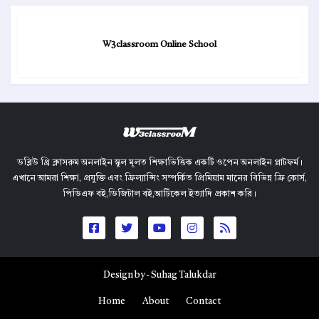
W3classroom Online School
ডব্লিউ থ্রি ক্লাসরুম অনলাইন স্কুল মূলত শিক্ষাভিত্তিক একটি ওপেন অনলাইন প্লাটফর্ম।
এখানে আমরা শিক্ষা, প্রযুক্তি এবং ফ্রিল্যান্সিং সম্পর্কিত প্রিমিয়াম মানের বিভিন্ন ফ্রি কোর্স,
পিডিএফ বই,ডিজিটাল বই,আর্টিকেল ইত্যাদি প্রকাশ করি।
Design by -
Suhag Talukdar
Home
About
Contact