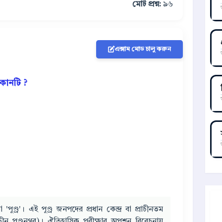
মোট প্রশ্ন:
৯৬
এক্সাম মোড চালু করুন
কোনটি ?
্ড্র'। এই পুণ্ড্র জনপদের প্রধান কেন্দ্র বা প্রাচীনতম
রাচীন পুণ্ড্রনগর)। ঐতিহাসিক পরীক্ষার অপশন বিবেচনায়