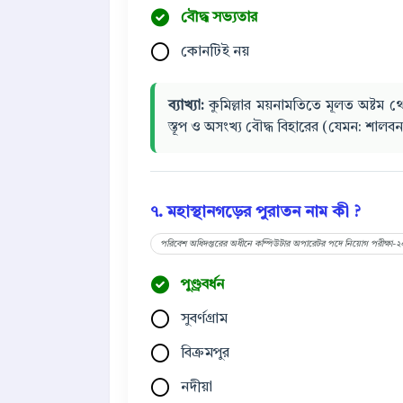
বৌদ্ধ সভ্যতার
কোনটিই নয়
ব্যাখ্যা:
কুমিল্লার ময়নামতিতে মূলত অষ্টম থে
স্তূপ ও অসংখ্য বৌদ্ধ বিহারের (যেমন: শালবন
৭. মহাস্থানগড়ের পুরাতন নাম কী ?
পরিবেশ অধিদপ্তরের অধীনে কম্পিউটার অপারেটর পদে নিয়োগ পরীক্ষা-
পুণ্ড্রবর্ধন
সুবর্ণগ্রাম
বিক্রমপুর
নদীয়া