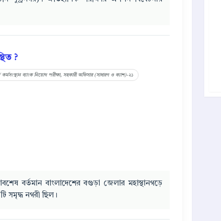
্থিত ?
 কর্মসংস্থান ব্যাংক নিয়োগ পরীক্ষা, সহকারী অফিসার (সাধারণ ও ক্যাশ)-২১
 ধ্বংসাবশেষ বর্তমান বাংলাদেশের বগুড়া জেলার মহাস্থানগড়ে
কটি সমৃদ্ধ নগরী ছিল।