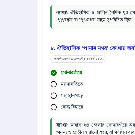
ব্যাখ্যা:
ঐতিহাসিক ও প্রাচীন বৈদিক যুগ থেকে 
'পুণ্ড্রবর্ধন' বা 'পুণ্ড্রনগর' নামে সুপরিচিত ছিল।
৮. ঐতিহাসিক ‘পানাম নগর' কোথায় অবস
পররাষ্ট্র মন্ত্রণালয়ঃ প্রশাসনিক কর্মকর্তা ২০১৯
সোনারগাঁয়ে
ময়নামতিতে
মহাস্থানগড়ে
বৌদ্ধ বিহারে
ব্যাখ্যা:
নারায়ণগঞ্জ জেলার সোনারগাঁয়ে অব
অনন্য ও প্রাচীন হারানো শহর, যা মসলিন ব্