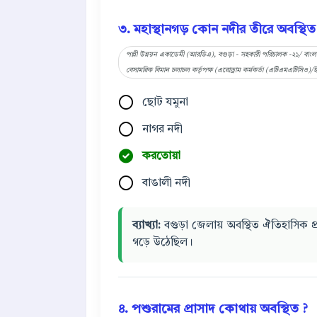
৩. মহাস্থানগড় কোন নদীর তীরে অবস্থিত
পল্লী উন্নয়ন একাডেমী (আরডিএ), বগুড়া - সহকারী পরিচালক -২১/ বাংলাদ
বেসামরিক বিমান চলাচল কর্তৃপক্ষ (এরোড্রাম কর্মকর্তা (এটিএমএটিসিও)/ইন
ছোট যমুনা
নাগর নদী
করতোয়া
বাঙালী নদী
ব্যাখ্যা:
বগুড়া জেলায় অবস্থিত ঐতিহাসিক প্রত্
গড়ে উঠেছিল।
৪. পশুরামের প্রাসাদ কোথায় অবস্থিত ?