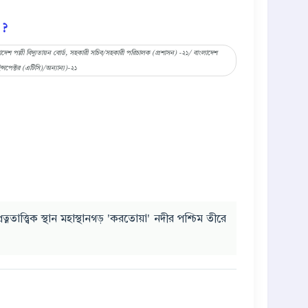
 ?
েশ পল্লী বিদ্যুতায়ন বোর্ড, সহকারী সচিব/সহকারী পরিচালক (প্রশাসন) -২১/ বাংলাদেশ
্সপেক্টর (এটিসি)/অন্যান্য)-২১
নতাত্ত্বিক স্থান মহাস্থানগড় 'করতোয়া' নদীর পশ্চিম তীরে