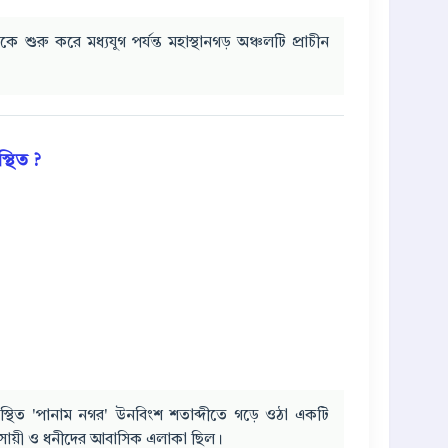
শুরু করে মধ্যযুগ পর্যন্ত মহাস্থানগড় অঞ্চলটি প্রাচীন
্থিত ?
স্থিত 'পানাম নগর' উনবিংশ শতাব্দীতে গড়ে ওঠা একটি
যবসায়ী ও ধনীদের আবাসিক এলাকা ছিল।