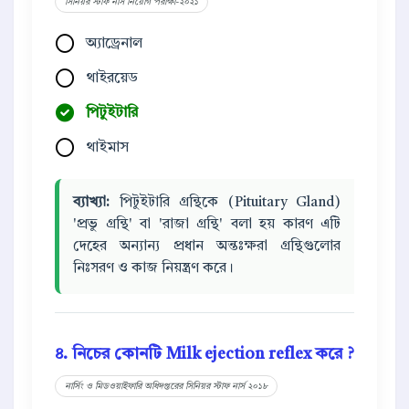
সিনিয়র স্টাফ নার্স নিয়োগ পরীক্ষা-২০২১
অ্যাড্রেনাল
থাইরয়েড
পিটুইটারি
থাইমাস
ব্যাখ্যা:
পিটুইটারি গ্রন্থিকে (Pituitary Gland)
'প্রভু গ্রন্থি' বা 'রাজা গ্রন্থি' বলা হয় কারণ এটি
দেহের অন্যান্য প্রধান অন্তঃক্ষরা গ্রন্থিগুলোর
নিঃসরণ ও কাজ নিয়ন্ত্রণ করে।
৪. নিচের কোনটি Milk ejection reflex করে ?
নার্সিং ও মিডওয়াইফারি অধিদপ্তরের সিনিয়র স্টাফ নার্স ২০১৮