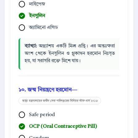
লাইপেজ
ইনসুলিন
অ্যামিনো এসিড
ব্যাখ্যা:
অগ্ন্যাশয় একটি মিশ্র গ্রন্থি। এর অন্তঃক্ষরা
অংশ থেকে ইনসুলিন ও গ্লুকাগন হরমোন নিঃসৃত
হয়, যা সরাসরি রক্তে মিশে যায়।
১০. জন্ম নিয়ন্ত্রণে হরমোন—
স্বাস্থ্য মন্ত্রণালয়ের অধীন সেবা পরিদপ্তরের সিনিয়র স্টাফ নার্স ২০১৬
Safe period
OCP (Oral Contraceptive Pill)