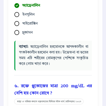
অ্যাড্রেনালিন
ইনসুলিন
থাইরোক্সিন
গ্লুকাগন
ব্যাখ্যা:
অ্যাড্রেনালিন হরমোনকে আপদকালীন বা
সংকটকালীন হরমোন বলা হয়। উত্তেজনা বা ভয়ের
সময় এটি শরীরের রোমকূপের পেশিকে সংকুচিত
করে লোম খাড়া করে।
৬. রক্তে গ্লুকোজের মাত্রা 200 mg/dL এর
বেশি হয় কোন রোগে ?
স্বাস্থ্য ও পরিবার কল্যাণ মন্ত্রণালয়ের সিনিয়র স্টাফ নার্স (বাতিলকৃত) ২০১৭