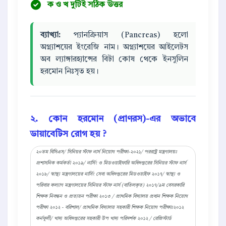
ক ও খ দুটিই সঠিক উত্তর
ব্যাখ্যা:
প্যানক্রিয়াস (Pancreas) হলো
অগ্ন্যাশয়ের ইংরেজি নাম। অগ্ন্যাশয়ের আইলেটস
অব ল্যাঙ্গারহ্যান্সের বিটা কোষ থেকে ইনসুলিন
হরমোন নিঃসৃত হয়।
২. কোন হরমোন (প্রাণরস)-এর অভাবে
ডায়াবেটিস রোগ হয় ?
২০তম বিসিএস/ সিনিয়র স্টাফ নার্স নিয়োগ পরীক্ষা-২০২১/ পররাষ্ট্র মন্ত্রণালয়ঃ
প্রশাসনিক কর্মকর্তা ২০১৯/ নার্সিং ও মিডওয়াইফারি অধিদপ্তরের সিনিয়র স্টাফ নার্স
২০১৮/ স্বাস্থ্য মন্ত্রণালয়ের নার্সিং সেবা অধিদপ্তরের মিডওয়াইফ ২০১৭/ স্বাস্থ্য ও
পরিবার কল্যাণ মন্ত্রণালয়ের সিনিয়র স্টাফ নার্স (বাতিলকৃত) ২০১৭/৯ম বেসরকারি
শিক্ষক নিবন্ধন ও প্রত্যয়ন পরীক্ষা ২০১৩ / প্রাথমিক বিদ্যালয় প্রধান শিক্ষক নিয়োগ
পরীক্ষা ২০১২ - বরিশাল/ প্রাথমিক বিদ্যালয় সহকারী শিক্ষক নিয়োগ পরীক্ষাঃ২০১২
কর্নফুলী/ খাদ্য অধিদপ্তরের সহকারী উপ খাদ্য পরিদর্শক ২০১২ / রেজিস্টার্ড