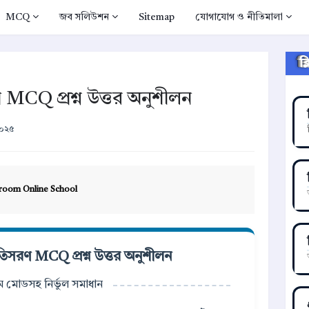
MCQ
জব সলিউশন
Sitemap
যোগাযোগ ও নীতিমালা
ক
MCQ প্রশ্ন উত্তর অনুশীলন
২০২৫
room Online School
িসরণ MCQ প্রশ্ন উত্তর অনুশীলন
্সাম মোডসহ নির্ভুল সমাধান