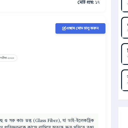
মোট প্রশ্ন:
১৭
এক্সাম মোড চালু করুন
পরীক্ষা-২০২০
্ছ ও সরু কাচ তন্তু (Glass Fiber), যা ডাই-ইলেকট্রিক
রীণ প্রতিফলনকে কাজে লাগিয়ে অত্যন্ত দ্রুত গতিতে তথ্য