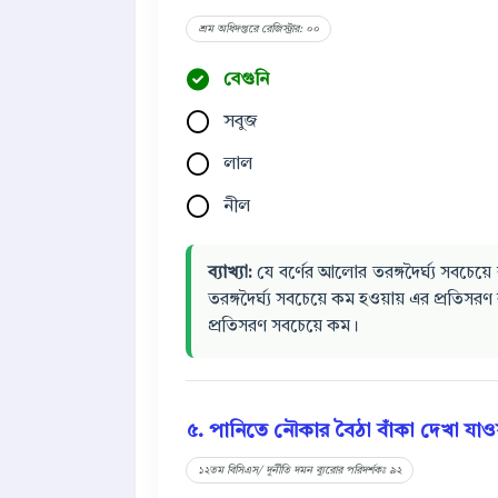
শ্রম অধিদপ্তরে রেজিস্ট্রার: ০০
বেগুনি
সবুজ
লাল
নীল
ব্যাখ্যা:
যে বর্ণের আলোর তরঙ্গদৈর্ঘ্য সবচেয়
তরঙ্গদৈর্ঘ্য সবচেয়ে কম হওয়ায় এর প্রতিসর
প্রতিসরণ সবচেয়ে কম।
৫. পানিতে নৌকার বৈঠা বাঁকা দেখা যা
১২তম বিসিএস/ দুর্নীতি দমন ব্যুরোর পরিদর্শকঃ ৯২