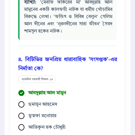
ব্যাখ্যা:
'মেরাজ ফকিরের মা' আবদুল্লাহ আল
মামুনের একটি কালজয়ী নাটক যা ধর্মীয় গোঁড়ামির
বিরুদ্ধে লেখা। 'জন্ডিস ও বিবিধ বেলুন' সেলিম
আল দীনের এবং 'নূরলদীনের সারা জীবন' সৈয়দ
শামসুল হকের নাটক।
৪. বিটিভির জনপ্রিয় ধারাবাহিক 'সংসপ্তক'-এর
নির্মাতা কে?
প্রাথমিক সহকারী শিক্ষক: ১৯
আবদুল্লাহ আল মামুন
হুমায়ূন আহমেদ
মুস্তফা মনোয়ার
আতিকুল হক চৌধুরী