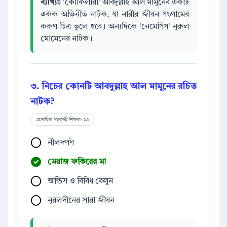
ব্যাখ্যা:
'কোকিলারা' আবদুল্লাহ আল মামুনের একটি
একক অভিনীত নাটক, যা নারীর জীবন সংগ্রামের
করুণ চিত্র তুলে ধরে। অন্যদিকে 'নেমেসিস' নুরুল
মোমেনের নাটক।
৩. নিচের কোনটি আবদুল্লাহ আল মামুনের রচিত
নাটক?
প্রাথমিক সহকারী শিক্ষক: ১৯
নীলদর্পণ
মেরাজ ফকিরের মা
জন্ডিস ও বিবিধ বেলুন
নূরলদীনের সারা জীবন