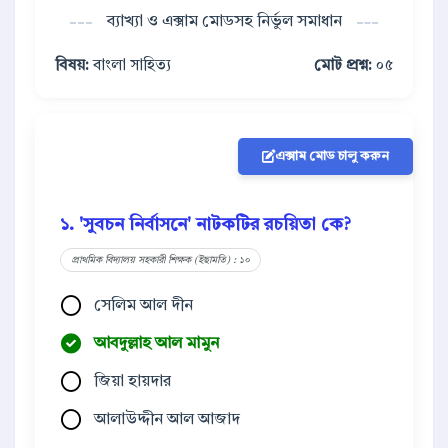
ব্যাখ্যা ও এক্সাম মোডসহ নির্ভুল সমাধান
বিষয়:
বাংলা সাহিত্য
মোট প্রশ্ন:
০৫
এক্সাম মোড চালু করুন
১. 'সুবচন নির্বাসনে' নাটকটির রচয়িতা কে?
প্রাথমিক বিদ্যালয় সহকারী শিক্ষক (ইছামতি) : ১০
সেলিম আল দীন
আবদুল্লাহ আল মামুন
জিয়া হায়দার
আলাউদ্দীন আল আজাদ