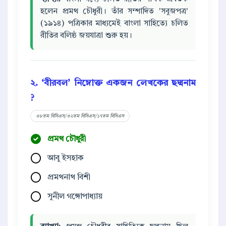
হলেন প্রমথ চৌধুরী। তাঁর সম্পাদিত 'সবুজপত্র'
(১৯১৪) পত্রিকার মাধ্যমেই বাংলা সাহিত্যে চলিত
রীতির বলিষ্ঠ জয়যাত্রা শুরু হয়।
২. ‘বীরবল’ নিম্নোক্ত একজন লেখকের ছদ্মনাম
?
৩৮তম বিসিএস/৩২তম বিসিএস/১৭তম বিসিএস
প্রমথ চৌধুরী
আবু ইসহাক
প্রমথনাথ বিশী
সুনীল গঙ্গোপাধ্যায়