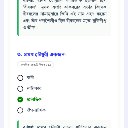
ব্যাখ্যা:
প্রমথ চৌধুরীর সাহিত্যিক ছদ্মনাম ছিল
'বীরবল'। মুঘল সম্রাট আকবরের সভার বিদূষক
বীরবলের নামানুসারে তিনি এই নাম গ্রহণ করেন
এবং তাঁর গদ্যশৈলীও ছিল বীরবলের মতো বুদ্ধিদীপ্ত
ও তীক্ষ্ণ।
৩. প্রমথ চৌধুরী একজন-
প্রাথমিক সহকারী শিক্ষক : ১৯
কবি
নাট্যকার
প্রাবন্ধিক
ঔপন্যাসিক
ব্যাখ্যা:
প্রমথ চৌধুরী বাংলা সাহিত্যের একজন