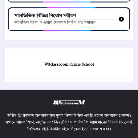
সালভিত্তিক বিভিন্ন নিয়োগ পরীক্ষা
অথেন্টিক ব্যাখ্যা ও এক্সাম মোডসহ নির্ভুল প্রশ্ন সমাধান
W3classroom Online School
ডব্লিউ থ্রি ক্লাসরুম অনলাইন স্কুল মূলত শিক্ষাভিত্তিক একটি ওপেন অনলাইন প্লাটফর্ম।
এখানে আমরা শিক্ষা, প্রযুক্তি এবং ফ্রিল্যান্সিং সম্পর্কিত প্রিমিয়াম মানের বিভিন্ন ফ্রি কোর্স,
পিডিএফ বই,ডিজিটাল বই,আর্টিকেল ইত্যাদি প্রকাশ করি।