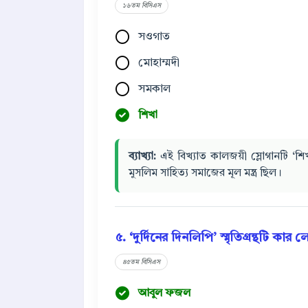
১৬তম বিসিএস
সওগাত
মোহাম্মদী
সমকাল
শিখা
ব্যাখ্যা:
এই বিখ্যাত কালজয়ী স্লোগানটি ‘শিখ
মুসলিম সাহিত্য সমাজের মূল মন্ত্র ছিল।
৫. ‘দুর্দিনের দিনলিপি’ স্মৃতিগ্রন্থটি কার ল
৪৫তম বিসিএস
আবুল ফজল