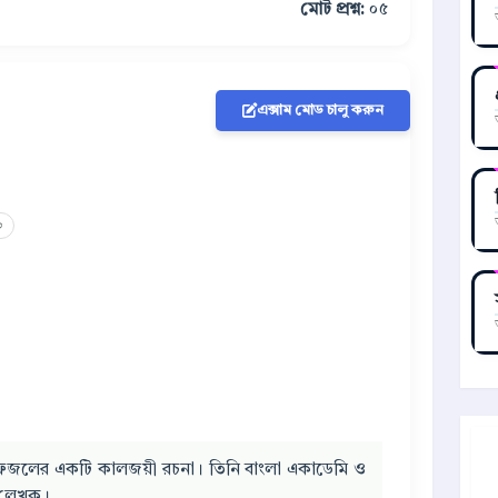
মোট প্রশ্ন:
০৫
এক্সাম মোড চালু করুন
৩
বুল ফজলের একটি কালজয়ী রচনা। তিনি বাংলা একাডেমি ও
ও লেখক।