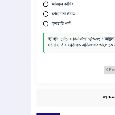
আবদুল কাদির
জাহানারা ইমাম
মুশতারি শফী
ব্যাখ্যা:
'দুর্দিনের দিনলিপি' স্মৃতিগ্রন্থটি
আবুল
ঘটনা ও তাঁর ব্যক্তিগত অভিজ্ঞতার আলোকে এই 
Pr
W3class