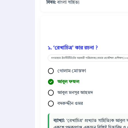
বিষয়:
বাংলা সাহিত্য
১. ‘রেখাচিত্র’ কার রচনা ?
গণমাধ্যম ইনস্টিটিউটের সহকারী পরিচালক(বেতার প্রকৌশল প্রশিক্ষণ):০
গোলাম মোস্তফা
আবুল ফজল
আবুল মনসুর আহমদ
বদরুদ্দীন ওমর
ব্যাখ্যা:
‘রেখাচিত্র’ প্রখ্যাত সাহিত্যিক আ
একুশে পদকপ্রাপ্ত একজন বিশিষ্ট চিন্তাবিদ 