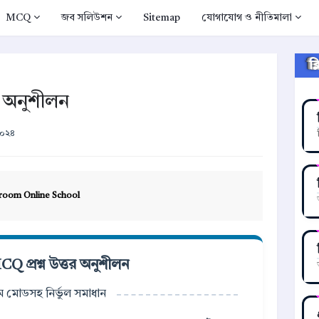
MCQ
জব সলিউশন
Sitemap
যোগাযোগ ও নীতিমালা
ক
 অনুশীলন
২০২৪
room Online School
প্রশ্ন উত্তর অনুশীলন
্সাম মোডসহ নির্ভুল সমাধান