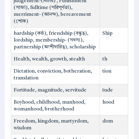
judgement-(বিচার) , Punishment
(সাজা), fulltime (পরিপূর্ণতা),
merriment- (আনন্দ), bereavement
(শোক)
hardship (কষ্ঠ), friendship (বন্ধুত্ব),
Ship
lordship, membership- (সদস্য),
partnership (অংশীদারিত্ব), scholarship
Health, wealth, growth, stealth
th
Dictation, eonviction, botheration,
tion
translation
Fortitude, magnitude, servitude
tude
Boyhood, childhood, manhood,
hood
womanhood, brotherhood
Freedom, kingdom, martyrdom,
dom
wisdom