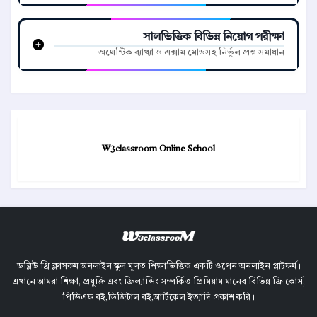
সালভিত্তিক বিভিন্ন নিয়োগ পরীক্ষা
অথেন্টিক ব্যাখ্যা ও এক্সাম মোডসহ নির্ভুল প্রশ্ন সমাধান
W3classroom Online School
ডব্লিউ থ্রি ক্লাসরুম অনলাইন স্কুল মূলত শিক্ষাভিত্তিক একটি ওপেন অনলাইন প্লাটফর্ম।
এখানে আমরা শিক্ষা, প্রযুক্তি এবং ফ্রিল্যান্সিং সম্পর্কিত প্রিমিয়াম মানের বিভিন্ন ফ্রি কোর্স,
পিডিএফ বই,ডিজিটাল বই,আর্টিকেল ইত্যাদি প্রকাশ করি।