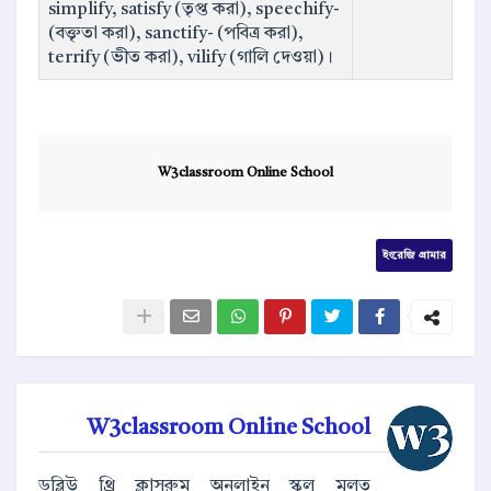
simplify, satisfy (তৃপ্ত করা), speechify-
(বক্তৃতা করা), sanctify- (পবিত্র করা),
terrify (ভীত করা), vilify (গালি দেওয়া)।
W3classroom Online School
ইংরেজি গ্রামার
W3classroom Online School
ডব্লিউ থ্রি ক্লাসরুম অনলাইন স্কুল মূলত