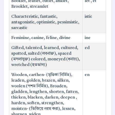
Booklet, leaflet, cutlet, anklet,
let , et
Brooklet, streamlet
Characteristic, fantastic,
istic
antagonistic, optimistic, pessimistic,
sarcastic
Feminine, canine, feline, divine
ine
Gifted, talented, learned, cultured,
ed
spotted, salted (লবনাক্ত), spaced
(মসলাযুক্ত) colored, moneyed (ধনাঢ্য),
wretched (হতভাগ্য)
Wooden, carthen- (মৃত্তিকা নির্মিত),
en
leaden, golden, brazen, silken,
woolen (পশম নির্মিত), Broaden,
gladden, lengthen, shorten, fatten,
thicken, blacken, darken, deepen ,
harden, soften, strengthen,
moisten- (ভিজিয়ে নরম করা), lessen,
sharpen, widen