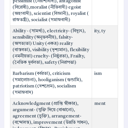
pessimist (নৈরাশ্যবাদী), antagonist
(বিরোধী),moralist (নীতিবাদী) egoist
(অহংবাদী), scientist (বিজ্ঞানী), royalist (
রাজতন্ত্রী), socialist (সমাজবাদী)
Ability - (সামর্থ্য), electricity- (বিদ্যুৎ),
ity, ty
sensibility (অনুভবনীয়), falsity-
(অসত্যতা) Unity (একত্র) reality
(বাস্তবতা), visibility (দৃশ্যমান), flexibility
(নমনীয়তা) cruelty- (নিষ্ঠুরতা), Frailty,
(নৈতিক দুর্বলতা), safety (নিরাপত্তা)
Barbarism (বর্বরতা), criticism
ism
(সমালোচনা), hooliganism (গুন্ডামি),
patriotism (দেশপ্রেম), socialism
(সমাজবাদ)
Acknowledgment (প্রাপ্তি স্বীকার),
ment
argument- (যুক্তি দিয়ে বোঝানো),
agreement (চুক্তি), arrangement-
(বন্দোবস্ত), improvement (উন্নতি সাধন),