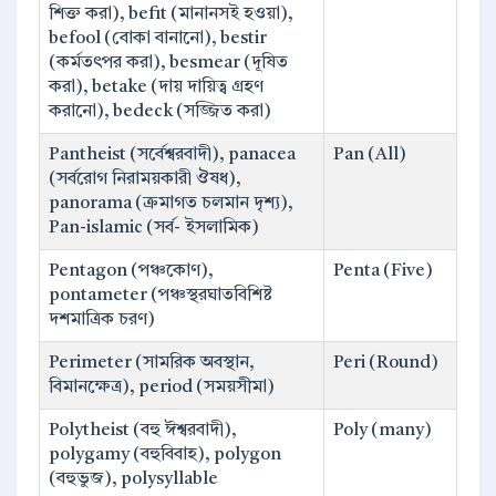
শিক্ত করা), befit (মানানসই হওয়া),
befool (বোকা বানানো), bestir
(কর্মতৎপর করা), besmear (দূষিত
করা), betake (দায় দায়িত্ব গ্রহণ
করানো), bedeck (সজ্জিত করা)
Pantheist (সর্বেশ্বরবাদী), panacea
Pan (All)
(সর্বরোগ নিরাময়কারী ঔষধ),
panorama (ক্রমাগত চলমান দৃশ্য),
Pan-islamic (সর্ব- ইসলামিক)
Pentagon (পঞ্চকোণ),
Penta (Five)
pontameter (পঞ্চস্থরঘাতবিশিষ্ট
দশমাত্রিক চরণ)
Perimeter (সামরিক অবস্থান,
Peri (Round)
বিমানক্ষেত্র), period (সময়সীমা)
Polytheist (বহু ঈশ্বরবাদী),
Poly (many)
polygamy (বহুবিবাহ), polygon
(বহুভুজ), polysyllable