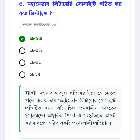
৩. মহামেডান লিটারেরি সোসাইটি গঠিত হয়
কত খ্রিস্টাব্দে ?
প্রাথমিক সহকারী শিক্ষক : ১৯
১৮৬৩
১৮৩৬
১৮৩১
১৮১৭
ব্যাখ্যা:
নওয়াব আবদুল লতিফের উদ্যোগে ১৮৬৩
সালে কলকাতায় 'মহামেডান লিটারেরি সোসাইটি'
প্রতিষ্ঠিত হয়। এটি ছিল তৎকালীন ভারতের
মুসলিমদের আধুনিক শিক্ষা ও সংস্কৃতিতে আগ্রহী
করার লক্ষ্যে গঠিত একটি প্রভাবশালী প্রতিষ্ঠান।