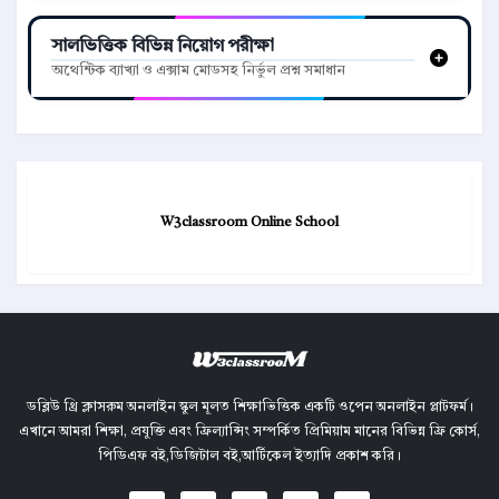
সালভিত্তিক বিভিন্ন নিয়োগ পরীক্ষা
অথেন্টিক ব্যাখ্যা ও এক্সাম মোডসহ নির্ভুল প্রশ্ন সমাধান
W3classroom Online School
ডব্লিউ থ্রি ক্লাসরুম অনলাইন স্কুল মূলত শিক্ষাভিত্তিক একটি ওপেন অনলাইন প্লাটফর্ম।
এখানে আমরা শিক্ষা, প্রযুক্তি এবং ফ্রিল্যান্সিং সম্পর্কিত প্রিমিয়াম মানের বিভিন্ন ফ্রি কোর্স,
পিডিএফ বই,ডিজিটাল বই,আর্টিকেল ইত্যাদি প্রকাশ করি।