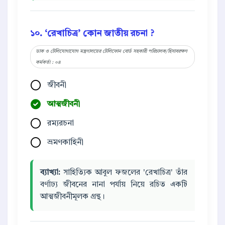
১০. ‘রেখাচিত্র’ কোন জাতীয় রচনা ?
ডাক ও টেলিযোগাযোগ মন্ত্রণালয়ের টেলিফোন বোর্ড সহকারী পরিচালক/হিসাবরক্ষণ
কর্মকর্তা : ০৪
জীবনী
আত্মজীবনী
রম্যরচনা
ভ্রমণকাহিনী
ব্যাখ্যা:
সাহিত্যিক আবুল ফজলের 'রেখাচিত্র' তাঁর
বর্ণাঢ্য জীবনের নানা পর্যায় নিয়ে রচিত একটি
আত্মজীবনীমূলক গ্রন্থ।