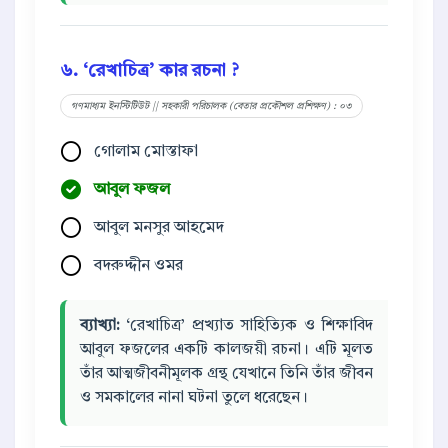
৬. ‘রেখাচিত্র’ কার রচনা ?
গণমাধ্যম ইনস্টিটিউট || সহকারী পরিচালক (বেতার প্রকৌশল প্রশিক্ষণ) : ০৩
গোলাম মোস্তাফা
আবুল ফজল
আবুল মনসুর আহমেদ
বদরুদ্দীন ওমর
ব্যাখ্যা:
‘রেখাচিত্র’ প্রখ্যাত সাহিত্যিক ও শিক্ষাবিদ
আবুল ফজলের একটি কালজয়ী রচনা। এটি মূলত
তাঁর আত্মজীবনীমূলক গ্রন্থ যেখানে তিনি তাঁর জীবন
ও সমকালের নানা ঘটনা তুলে ধরেছেন।