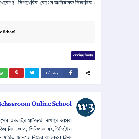
লেখযোগ্য। ডিপথেরিয়া রোগের আবিষ্কারক সিজাচিক।
e School
দৈনন্দিন বিজ্ঞান
مشاركة
classroom Online School
টি ওপেন অনলাইন প্লাটফর্ম। এখানে আমরা
র বিভিন্ন ফ্রি কোর্স, পিডিএফ বই,ডিজিটাল
বিস্তারিত জানতে নিচের আইকনে ক্লিক