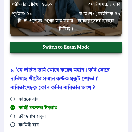
পরীক্ষার তারিখ : ২০০৭
মোট সময়: ২ ঘন্টা
পূর্ণমান: ৯০
ক অংশ : নৈর্ব্যক্তিক-৪০
বি: দ্র: প্রত্যেক প্রশ্নের মান সমান । ক্যালকুলেটর ব্যবহার
নিষিদ্ধ ।
Switch to Exam Mode
১. 'হে দারিদ্র তুমি মোরে করেছ মহান। তুমি মোরে
দানিয়াছ খ্রীষ্টের সম্মান কণ্টক মুকুট শোভা।'
কবিতাংশটুকু কোন কবির কবিতার অংশ ?
কায়কোবাদ
কাজী নজরুল ইসলাম
রবীন্দ্রনাথ ঠাকুর
কামিনী রায়