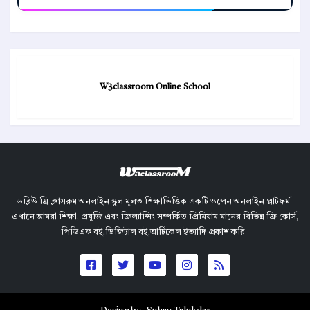
W3classroom Online School
ডব্লিউ থ্রি ক্লাসরুম অনলাইন স্কুল মূলত শিক্ষাভিত্তিক একটি ওপেন অনলাইন প্লাটফর্ম।
এখানে আমরা শিক্ষা, প্রযুক্তি এবং ফ্রিল্যান্সিং সম্পর্কিত প্রিমিয়াম মানের বিভিন্ন ফ্রি কোর্স,
পিডিএফ বই,ডিজিটাল বই,আর্টিকেল ইত্যাদি প্রকাশ করি।