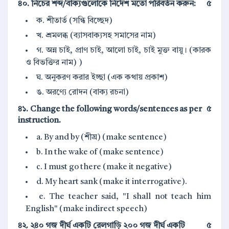
৪০. নিচের শব্দ/বাক্যগুলোকে নির্দেশ মতো পরিবর্তন করুন:
৫
ক. শীতার্ত (সন্ধি বিচ্ছেদ)
খ. শ্রমলব্ধ (ব্যাসবাক্যসহ সমাসের নাম)
গ. অন্ন চাই, প্রাণ চাই, আলো চাই, চাই মুক্ত বায়ু। (কারক
ও বিভক্তির নাম) )
ঘ. অনুকরণ করার ইচ্ছা (এক কথায় প্রকাশ)
ঙ. অরণ্যে রোদন (বাক্য রচনা)
৪১. Change the following words/sentences as per
৫
instruction.
a. By and by (শীঘ্র) (make sentence)
b. In the wake of (make sentence)
c. I must go there (make it negative)
d. My heart sank (make it interrogative).
e. The teacher said, "I shall not teach him
English" (make indirect speech)
৪২. ২৪০ গজ দীর্ঘ একটি রেলগাড়ি ২০০ গজ দীর্ঘ একটি
৫