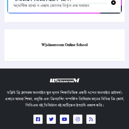
অথেন্টিক ব্যাখ্যা ও এক্সাম মোডসহ নির্ভুল প্রশ্ন সমাধান
W3classroom Online School
ডব্লিউ থ্রি ক্লাসরুম অনলাইন স্কুল মূলত শিক্ষাভিত্তিক একটি ওপেন অনলাইন প্লাটফর্ম।
এখানে আমরা শিক্ষা, প্রযুক্তি এবং ফ্রিল্যান্সিং সম্পর্কিত প্রিমিয়াম মানের বিভিন্ন ফ্রি কোর্স,
পিডিএফ বই,ডিজিটাল বই,আর্টিকেল ইত্যাদি প্রকাশ করি।