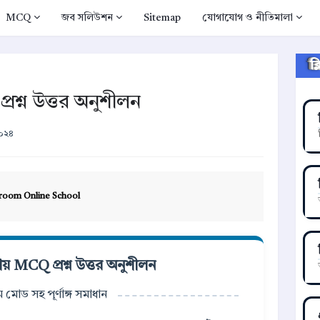
MCQ
জব সলিউশন
Sitemap
যোগাযোগ ও নীতিমালা
ক
্রশ্ন উত্তর অনুশীলন
২০২৪
room Online School
যায় MCQ প্রশ্ন উত্তর অনুশীলন
াম মোড সহ পূর্ণাঙ্গ সমাধান