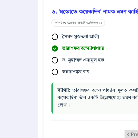
৬. 'মস্কোতে কয়েকদিন' নামক ভ্রমণ কাহ
বাংলাদেশ ব্যাংকের সহকারী পরিচালক: ২২
সৈয়দ মুজতবা আলী
তারাশঙ্কর বন্দ্যোপাধ্যায়
ড. মুহাম্মদ এনামুল হক
অন্নদাশঙ্কর রায়
ব্যাখ্যা:
তারাশঙ্কর বন্দ্যোপাধ্যায় মূলত ক
কয়েকদিন' তাঁর একটি উল্লেখযোগ্য ভ্রমণ কা
লেখা।
Pr