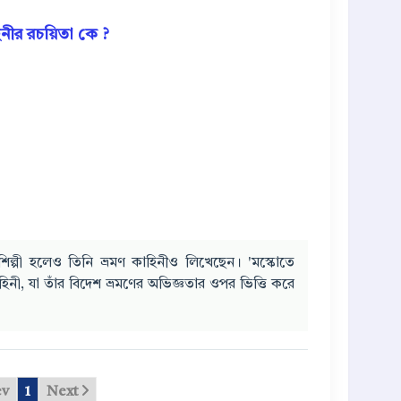
িনীর রচয়িতা কে ?
থাশিল্পী হলেও তিনি ভ্রমণ কাহিনীও লিখেছেন। 'মস্কোতে
হিনী, যা তাঁর বিদেশ ভ্রমণের অভিজ্ঞতার ওপর ভিত্তি করে
ev
1
Next