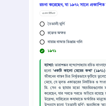
রচনা করেছেন, যা ১৯৭২ সালে প্রকাশিত 
৪১তম বিসিএস
চৈতালী ঘূর্ণি
রক্তের অক্ষর
বায়ান্ন বাজার তিপ্পান্ন গলি
১৯৭১
ব্যাখ্যা:
তারাশঙ্কর বন্দ্যোপাধ্যায় রচিত বাংল
হলো
‘একটি কালো মেয়ের কথা’ (১৯৭১)
জীবনের বাস্তব চিত্র নিখুঁতভাবে ফুটিয়ে তুল
মেয়ে, যে মূলত একাত্তরের নির্যাতিত ও সংগ্
মি. সেন ও ছায়ার মতো সহচরিত্রগুলোর 
করেছেন, যার পরতে পরতে জড়িয়ে রয়েছে মা, 
উল্লেখ্য, দারিদ্র্যের কষাঘাতে জর্জরিত মান
উপন্যাস হলো ‘চৈতালী ঘূর্ণি’; অন্যদিকে ‘র