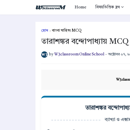
Home
বিষয়ভিত্তিক ব্লগ
হোম
বাংলা সাহিত্য MCQ
তারাশঙ্কর বন্দোপাধ্যায় MCQ প
by
W3classroom Online School
-
অক্টোবর ০৭, 
W3class
তারাশঙ্কর বন্দোপাধ্
ব্যাখ্যা ও এক্স