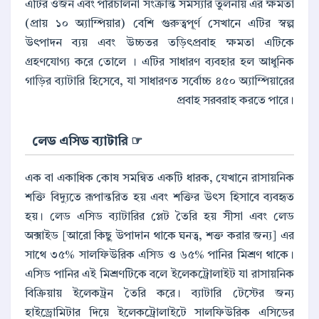
এটির ওজন এবং পরিচালনা সংক্রান্ত সমস্যার তুলনায় এর ক্ষমতা
(প্রায় ১০ অ্যাম্পিয়ার) বেশি গুরুত্বপূর্ণ সেখানে এটির স্বল্প
উৎপাদন ব্যয় এবং উচ্চতর তড়িৎপ্রবাহ ক্ষমতা এটিকে
গ্রহণযোগ্য করে তোলে । এটির সাধারণ ব্যবহার হল আধুনিক
গাড়ির ব্যাটারি হিসেবে, যা সাধারণত সর্বোচ্চ ৪৫০ অ্যাম্পিয়ারের
প্রবাহ সরবরাহ করতে পারে।
☞ লেড এসিড ব্যাটারি
এক বা একাধিক কোষ সমন্বিত একটি ধারক, যেখানে রাসায়নিক
শক্তি বিদ্যুতে রূপান্তরিত হয় এবং শক্তির উৎস হিসাবে ব্যবহৃত
হয়। লেড এসিড ব্যাটারির প্লেট তৈরি হয় সীসা এবং লেড
অক্সাইড [আরো কিছু উপাদান থাকে ঘনত্ব, শক্ত করার জন্য] এর
সাথে ৩৫% সালফিউরিক এসিড ও ৬৫% পানির মিশ্রণ থাকে।
এসিড পানির এই মিশ্রণটিকে বলে ইলেকট্রোলাইট যা রাসায়নিক
বিক্রিয়ায় ইলেকট্রন তৈরি করে। ব্যাটারি টেস্টের জন্য
হাইড্রোমিটার দিয়ে ইলেকট্রোলাইটে সালফিউরিক এসিডের