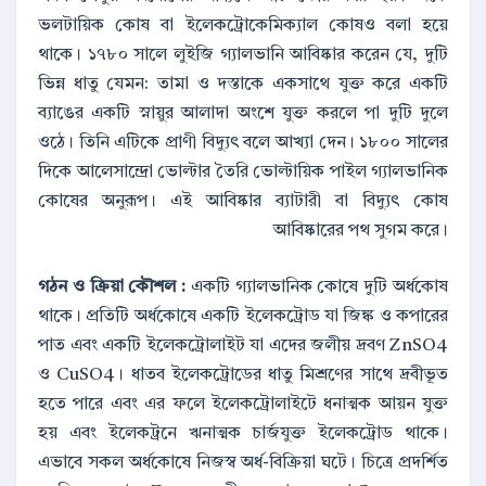
ভলটায়িক কোষ বা ইলেকট্রোকেমিক্যাল কোষও বলা হয়ে
থাকে। ১৭৮০ সালে লুইজি গ্যালভানি আবিষ্কার করেন যে, দুটি
ভিন্ন ধাতু যেমন: তামা ও দস্তাকে একসাথে যুক্ত করে একটি
ব্যাঙের একটি স্নায়ুর আলাদা অংশে যুক্ত করলে পা দুটি দুলে
ওঠে। তিনি এটিকে প্রাণী বিদ্যুৎ বলে আখ্যা দেন। ১৮০০ সালের
দিকে আলেসান্দ্রো ভোল্টার তৈরি ভোল্টায়িক পাইল গ্যালভানিক
কোষের অনুরূপ। এই আবিষ্কার ব্যাটারী বা বিদ্যুৎ কোষ
আবিষ্কারের পথ সুগম করে।
গঠন ও ক্রিয়া কৌশল :
একটি গ্যালভানিক কোষে দুটি অর্ধকোষ
থাকে। প্রতিটি অর্ধকোষে একটি ইলেকট্রোড যা জিঙ্ক ও কপারের
পাত এবং একটি ইলেকট্রোলাইট যা এদের জলীয় দ্রবণ ZnSO4
ও CuSO4। ধাতব ইলেকট্রোডের ধাতু মিশ্রণের সাথে দ্রবীভূত
হতে পারে এবং এর ফলে ইলেকট্রোলাইটে ধনাত্মক আয়ন যুক্ত
হয় এবং ইলেকট্রনে ঋনাত্মক চার্জযুক্ত ইলেকট্রোড থাকে।
এভাবে সকল অর্ধকোষে নিজস্ব অর্ধ-বিক্রিয়া ঘটে। চিত্রে প্রদর্শিত