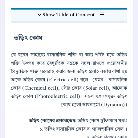
Show Table of Content
তড়িৎ কোষ
যে যন্ত্রের সাহায্যে রাসায়নিক শক্তি বা অন্য শক্তি হতে তড়িৎ
শক্তি উৎপন্ন করে বৈদ্যুতিক যন্ত্রকে সচল রাখতে প্রয়োজনীয়
বৈদ্যুতিক শক্তি সরবরাহ করার জন্য তড়িৎ প্রবাহ বজায় রাখা হয়
তাকে তড়িৎ কোষ (Electric cell) বলে। যেমন-- রাসায়নিক
কোষ (Chemical cell), সৌর কোষ (Solar cell), আলোক
তড়িৎ কোষ (Photoelectric cell)। সচল যন্ত্রাংশযুক্ত তড়িৎ
কোষ হলো ডায়নামো (Dynamo)।
তড়িৎ কোষের প্রকারভেদ:
তড়িৎ কোষ দুইপ্রকার যথাঃ
১. তড়িৎ রাসায়নিক কোষ বা গ্যালভানিক সেল ।
২. তড়িৎ বিশ্লেষ্য কোষ