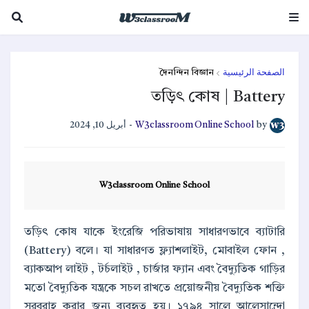
দৈনন্দিন বিজ্ঞান
الصفحة الرئيسية
তড়িৎ কোষ | Battery
أبريل 10, 2024
-
W3classroom Online School
by
W3classroom Online School
তড়িৎ কোষ যাকে ইংরেজি পরিভাষায় সাধারণভাবে ব্যাটারি
(Battery) বলে। যা সাধারণত ফ্ল্যাশলাইট, মোবাইল ফোন ,
ব্যাকআপ লাইট , টর্চলাইট , চার্জার ফ্যান এবং বৈদ্যুতিক গাড়ির
মতো বৈদ্যুতিক যন্ত্রকে সচল রাখতে প্রয়োজনীয় বৈদ্যুতিক শক্তি
সরবরাহ করার জন্য ব্যবহৃত হয়। ১৭৯৪ সালে আলেসান্দ্রো