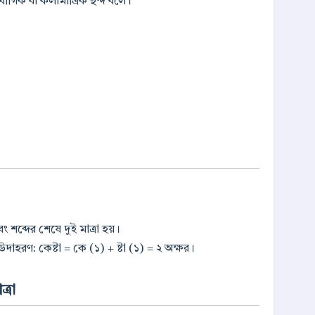
 যৌগিক বা কলামাত্রিক ছন্দ বলে।
ং শব্দের শেষে দুই মাত্রা হয়।
 উদাহরণ: কেষ্টা = কে (১) + ষ্টা (১) = ২ অক্ষর।
ত্রা