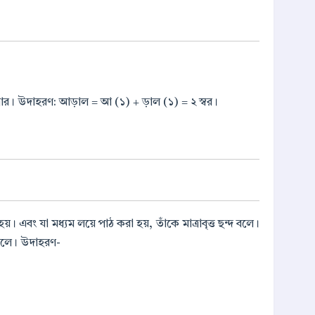
ত্রার। উদাহরণ: আড়াল = আ (১) + ড়াল (১) = ২ স্বর।
 হয়। এবং যা মধ্যম লয়ে পাঠ করা হয়, তাঁকে মাত্রাবৃত্ত ছন্দ বলে।
্দ বলে। উদাহরণ-