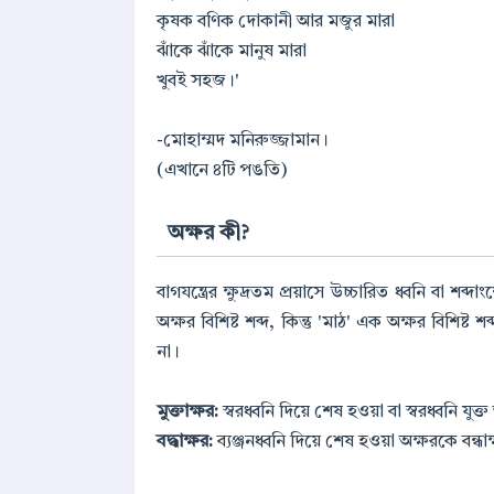
কৃষক বণিক দোকানী আর মজুর মারা
ঝাঁকে ঝাঁকে মানুষ মারা
খুবই সহজ।'
-মোহাম্মদ মনিরুজ্জামান।
(এখানে ৪টি পঙতি)
অক্ষর কী?
বাগযন্ত্রের ক্ষুদ্রতম প্রয়াসে উচ্চারিত ধ্বনি বা শব
অক্ষর বিশিষ্ট শব্দ, কিন্তু 'মাঠ' এক অক্ষর বিশিষ্ট 
না।
মুক্তাক্ষর:
স্বরধ্বনি দিয়ে শেষ হওয়া বা স্বরধ্বনি যু
বদ্ধাক্ষর:
ব্যঞ্জনধ্বনি দিয়ে শেষ হওয়া অক্ষরকে বন্