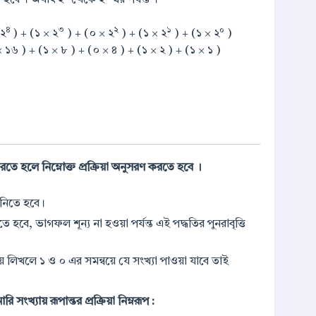
৪
৩
২
১
০
 ২
) + (১ × ২
) + (০ × ২
) + (১ × ২
) + (১ × ২
)
 ১৬ ) + (১ × ৮ ) + (০ × ৪ ) + (১ × ২ ) + (১ × ১ )
করতে হলে নিম্নোক্ত প্রক্রিয়া অনুসরণ করতে হবে ।
 নিতে হবে।
ে, ভাগফল শূন্য না হওয়া পর্যন্ত এই পদ্ধতির পুনরাবৃত্তি
লিখলে ১ ও ০ এর সমন্বয়ে যে সংখ্যা পাওয়া যাবে তাই
সংখ্যায় রূপান্তর প্রক্রিয়া নিম্নরূপ :