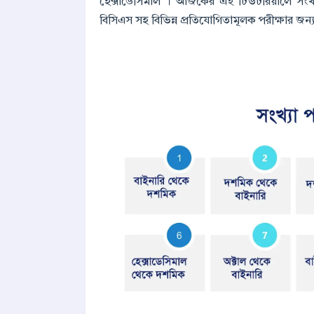
হেক্সাডেসিমাল । আজকের এই টিউটরিয়ালে সংখ্য
বিসিএস সহ বিভিন্ন প্রতিযোগিতামূলক পরীক্ষার জন্য খু