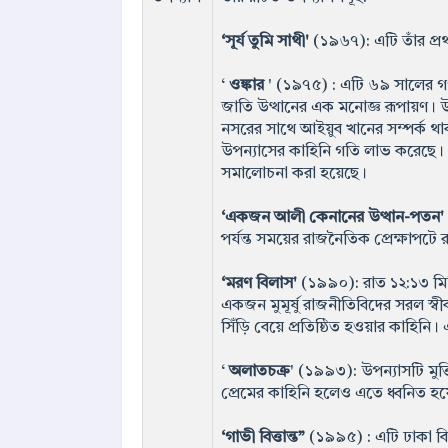
‘সূর্য তুমি সাথী'
(১৯৬৭): এটি তাঁর প্র
‘
ওঙ্কার
' (১৯৭৫) : এটি ৬৯ সালের গণঅ
জাতি উত্থানের এক মনোজ্ঞ রূপায়ণ। 
নসরের সাথে আইয়ুব খানের সম্পর্ক থ
উপন্যাসের কাহিনি গতি লাভ করেছে।
সমালোচনা করা হয়েছে।
‘একজন আলী কেনানের উত্থান-পতন'
পর্যন্ত সময়ের রাজনৈতিক প্রেক্ষাপটে
‘মরণ বিলাস'
(১৯৯০): রাত ১২:১৩ মিনি
একজন মুমূর্ষু রাজনীতিবিদের সরল স্ব
সিঁড়ি বেয়ে প্রতিষ্ঠিত হওয়ার কাহি
‘
অলাতচক্র
' (১৯৯৩): উপন্যাসটি মুক
প্রেমের কাহিনি হলেও এতে ধ্বনিত হয়ে
‘গাভী বিত্তান্ত”
(১৯৯৫) : এটি ঢাকা বিশ্