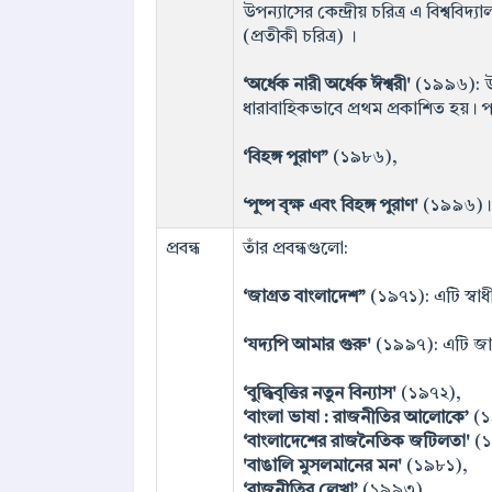
উপন্যাসের কেন্দ্রীয় চরিত্র এ বিশ্ববি
(প্রতীকী চরিত্র) ।
‘অর্ধেক নারী অর্ধেক ঈশ্বরী'
(১৯৯৬): উপন
ধারাবাহিকভাবে প্রথম প্রকাশিত হয়। প
‘বিহঙ্গ পুরাণ”
(১৯৮৬),
‘পুষ্প বৃক্ষ এবং বিহঙ্গ পুরাণ'
(১৯৯৬)।
প্রবন্ধ
তাঁর প্রবন্ধগুলো:
‘জাগ্রত বাংলাদেশ”
(১৯৭১): এটি স্বাধী
‘যদ্যপি আমার গুরু'
(১৯৯৭): এটি জাতী
‘বুদ্ধিবৃত্তির নতুন বিন্যাস'
(১৯৭২),
‘বাংলা ভাষা : রাজনীতির আলোকে’
(১
‘বাংলাদেশের রাজনৈতিক জটিলতা'
(১
'বাঙালি মুসলমানের মন'
(১৯৮১),
‘রাজনীতির লেখা’
(১৯৯৩),