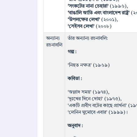
‘সংকটের নানা চেহারা'
(১৯৯৬),
‘বাঙালি জাতি এবং বাংলাদেশ রাষ্ট্র'
(২
‘উপলক্ষের লেখা’
(২০০১),
‘সেইসব লেখা'
(২০০৮)
অন্যান্য
তাঁর অন্যান্য রচনাবলি:
রচনাবলি
গল্প :
‘নিহত নক্ষত্র' (১৯৬৯)
কবিতা :
‘জল্লাদ সময়’ (১৯৭৪),
‘দুঃখের দিনে দোহা' (১৯৭৫),
‘একটি প্রবীণ বটের কাছে প্রার্থনা' (১
‘লেনিন ঘুমোবে এবার' (১৯৯৯)।
অনুবাদ :