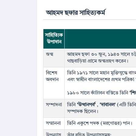
আহমদ ছফার সাহিত্যকর্ম
সাহিত্যিক
উপাদান
জন্ম
আহমদ ছফা ৩০ জুন, ১৯৪৩ সালে চট্টগ
গাছবাড়িয়া গ্রামে জন্মগ্রহণ করেন।
বিশেষ
তিনি ১৯৭১ সালে মহান মুক্তিযুদ্ধে বাংল
অবদান
এবং স্বাধীন বাংলাদেশের প্রথম পত্রিকা 
১৯৮০ সালে কাঁটাবন বস্তিতে তিনি
‘শি
সম্পাদনা
তিনি
‘উত্থানপর্ব’
,
‘দাবানল'
(এটি তিনি
সম্পাদক ছিলেন।
সম্মাননা
তিনি একুশে পদক (মরণোত্তর) পান।
উপন্যাস
তাঁর রচিত উপন্যাসসমূহ: